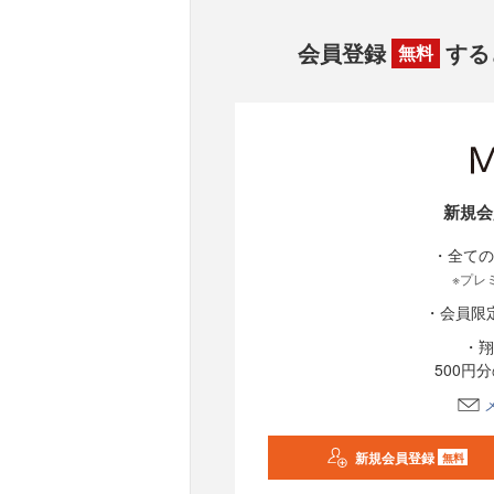
会員登録
する
無料
新規会
・全ての
※プレ
・会員限
・翔
500円
新規会員登録
無料