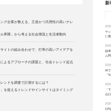
新
ィング企業が教える、王道かつ汎用性の高いナレ
2026
ヤシ
セル界隈」から考える社会潮流と生活者動向
に復
2026
ンサイトの組み合わせで、打率の高いアイデアを
効率
ム阿
点によるアプローチの課題と、社会トレンド起点
2026
AI
「Y
トレンドを調査で計測するには？
2026
ま」を捉えるトレンドやインサイトはタイミング
「下
山口
2026
CP