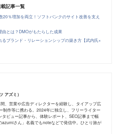
ing連載記事一覧
せ数20％増加を両立！ソフトバンクのサイト改善を支え
理由とは？DMOがもたらした成果
れるブランド・リレーションシップの築き方【武内氏×
ツ アズミ）
7年間、営業や広告ディレクターを経験し、タイアップ広
ー制作等に携わる。2024年に独立し、フリーライター
ンタビュー記事から、体験レポート、SEO記事まで幅
azumiさん」名義でもnoteなどで発信中。ひとり旅が