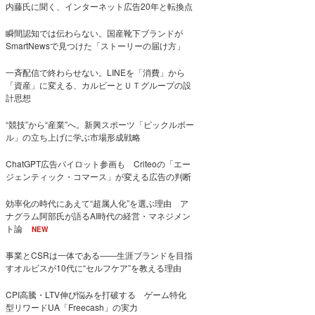
内藤氏に聞く、インターネット広告20年と転換点
瞬間認知では伝わらない。国産靴下ブランドが
SmartNewsで見つけた「ストーリーの届け方」
一斉配信で終わらせない。LINEを「消費」から
「資産」に変える、カルビーとＵＴグループの設
計思想
“競技”から“産業”へ。新興スポーツ「ピックルボー
ル」の立ち上げに学ぶ市場形成戦略
ChatGPT広告パイロット参画も Criteoの「エー
ジェンティック・コマース」が変える広告の判断
効率化の時代にあえて“超属人化”を選ぶ理由 ア
ナグラム阿部氏が語るAI時代の経営・マネジメン
ト論
NEW
事業とCSRは一体である――生涯ブランドを目指
すオルビスが10代に“セルフケア”を教える理由
CPI高騰・LTV伸び悩みを打破する ゲーム特化
型リワードUA「Freecash」の実力