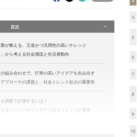
4
目次
5
企業が教える、王道かつ汎用性の高いナレッジ
隈」から考える社会潮流と生活者動向
6
トの組み合わせで、打率の高いアイデアを生み出す
7
るアプローチの課題と、社会トレンド起点の重要性
8
ドを調査で計測するには？
捉えるトレンドやインサイトはタイミングが重要
9
10