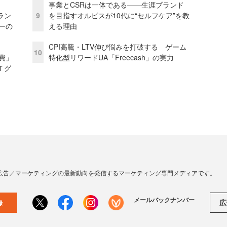
事業とCSRは一体である――生涯ブランド
ラン
9
を目指すオルビスが10代に“セルフケア”を教
リーの
える理由
CPI高騰・LTV伸び悩みを打破する ゲーム
10
費」
特化型リワードUA「Freecash」の実力
Ｔグ
広告／マーケティングの最新動向を発信するマーケティング専門メディアです。
メールバックナンバー
広
録