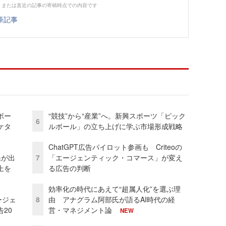
、または直近の記事の寄稿時点での内容です
筆記事
ボー
“競技”から“産業”へ。新興スポーツ「ピック
6
ケタ
ルボール」の立ち上げに学ぶ市場形成戦略
ChatGPT広告パイロット参画も Criteoの
果が出
7
「エージェンティック・コマース」が変え
上を
る広告の判断
効率化の時代にあえて“超属人化”を選ぶ理
ージェ
8
由 アナグラム阿部氏が語るAI時代の経
20
営・マネジメント論
NEW