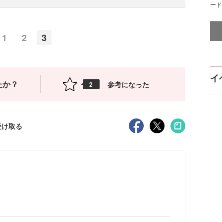
ード
1
2
3
イ
たか？
参考になった
2
受け取る