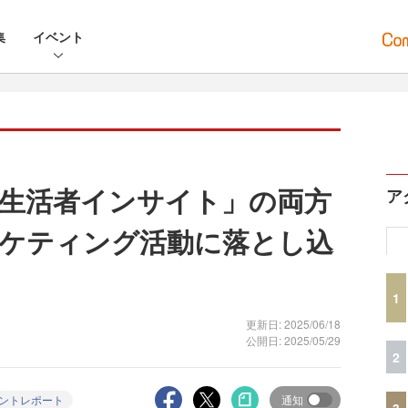
集
イベント
生活者インサイト」の両方
ア
ケティング活動に落とし込
1
更新日: 2025/06/18
公開日: 2025/05/29
2
ントレポート
通知
3