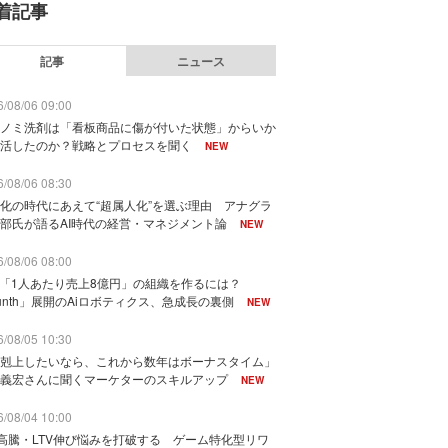
着記事
記事
ニュース
/08/06 09:00
ノミ洗剤は「看板商品に傷が付いた状態」からいか
活したのか？戦略とプロセスを聞く
NEW
/08/06 08:30
化の時代にあえて“超属人化”を選ぶ理由 アナグラ
部氏が語るAI時代の経営・マネジメント論
NEW
/08/06 08:00
で「1人あたり売上8億円」の組織を作るには？
unth」展開のAiロボティクス、急成長の裏側
NEW
/08/05 10:30
剋上したいなら、これから数年はボーナスタイム」
義宏さんに聞くマーケターのスキルアップ
NEW
/08/04 10:00
I高騰・LTV伸び悩みを打破する ゲーム特化型リワ