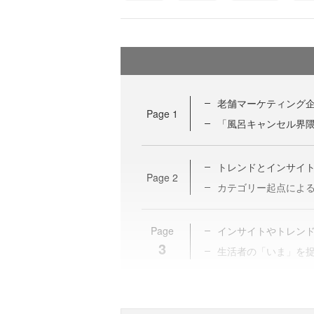
老舗マーケティング
Page
1
「風呂キャンセル界
トレンドとインサイ
Page
2
カテゴリー起点によ
Page
インサイトやトレン
3
生活者の「いま」を