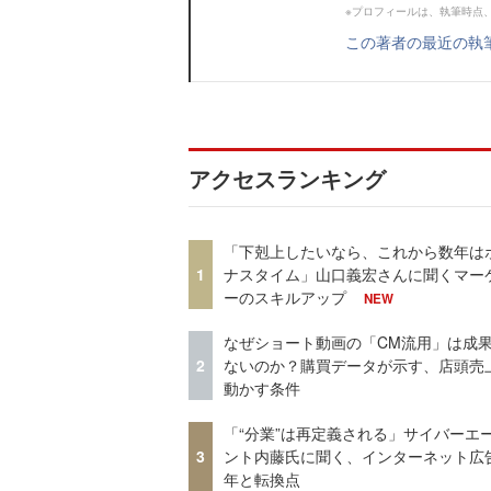
※プロフィールは、執筆時点
この著者の最近の執
アクセスランキング
「下剋上したいなら、これから数年は
1
ナスタイム」山口義宏さんに聞くマー
ーのスキルアップ
NEW
なぜショート動画の「CM流用」は成
2
ないのか？購買データが示す、店頭売
動かす条件
「“分業”は再定義される」サイバーエ
3
ント内藤氏に聞く、インターネット広告
年と転換点