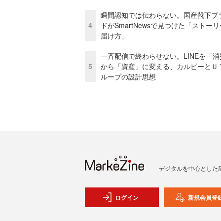
瞬間認知では伝わらない。国産靴下ブ
4
ドがSmartNewsで見つけた「ストー
届け方」
一斉配信で終わらせない。LINEを「消
5
から「資産」に変える、カルビーとＵ
ループの設計思想
デジタルを中心とした
ログイン
新規会員登