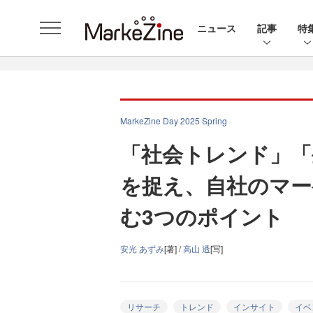
ニュース
記事
特
MarkeZine Day 2025 Spring
「社会トレンド」「
を捉え、自社のマー
む3つのポイント
安光 あずみ
[著] /
高山 透
[写]
リサーチ
トレンド
インサイト
イベ