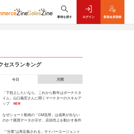
事例を探す
ログイン
新規
会員登録
クセスランキング
今日
月間
「下剋上したいなら、これから数年はボーナスタ
イム」山口義宏さんに聞くマーケターのスキルア
ップ
NEW
なぜショート動画の「CM流用」は成果が出ない
のか？購買データが示す、店頭売上を動かす条件
「“分業”は再定義される」サイバーエージェント