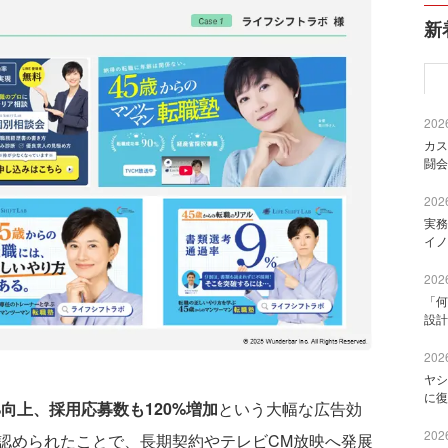
新
2026
カス
闘会
2026
実務
イノ
2026
「何
設計
2026
ヤシ
に復
%向上、採用応募数も120%増加
という大幅な広告効
2026
認められたことで、長期契約やテレビCM放映へ発展