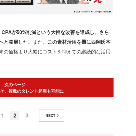
、
CPAが50%削減という大幅な改善を達成し、さら
へと発展
した。また、
この素材活用を機に西岡氏本
来の価格より大幅にコストを抑えての継続的な活用
次のページ
そ、複数のタレント起用も可能に
1
2
3
NEXT