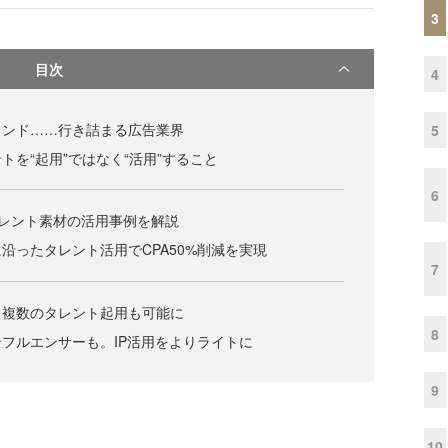
3
目次
4
ランド……行き詰まる広告業界
5
トを“起用”ではなく“活用”すること
6
！タレント素材の活用事例を解説
沿ったタレント活用でCPA50%削減を実現
7
、複数のタレント起用も可能に
8
フルエンサーも。IP活用をよりライトに
9
10