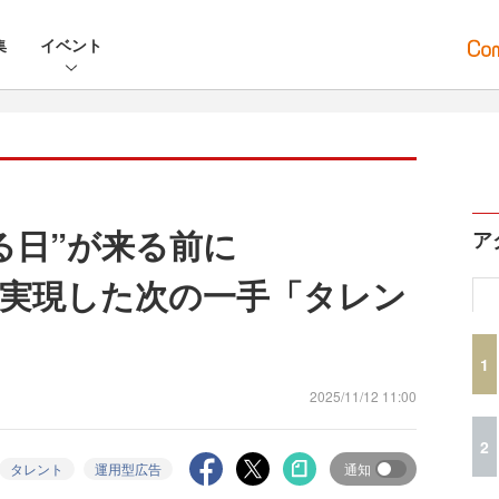
集
イベント
る日”が来る前に
ア
上を実現した次の一手「タレン
1
2025/11/12 11:00
2
タレント
運用型広告
通知