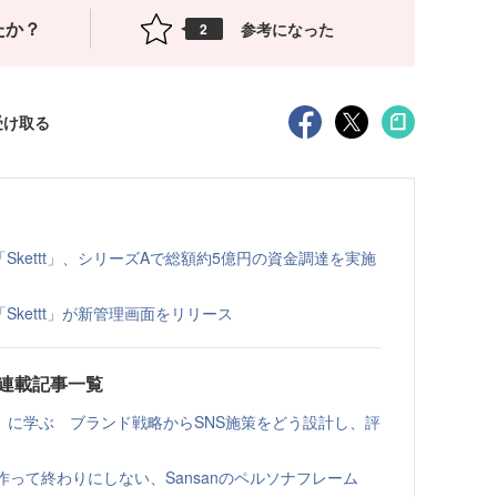
たか？
参考になった
2
受け取る
Skettt」、シリーズAで総額約5億円の資金調達を実施
Skettt」が新管理画面をリリース
tumn連載記事一覧
」に学ぶ ブランド戦略からSNS施策をどう設計し、評
作って終わりにしない、Sansanのペルソナフレーム