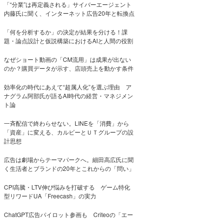
「“分業”は再定義される」サイバーエージェント
内藤氏に聞く、インターネット広告20年と転換点
「何を分析するか」の決定が結果を分ける！課
題・論点設計と仮説構築におけるAIと人間の役割
なぜショート動画の「CM流用」は成果が出ない
のか？購買データが示す、店頭売上を動かす条件
効率化の時代にあえて“超属人化”を選ぶ理由 ア
ナグラム阿部氏が語るAI時代の経営・マネジメン
ト論
一斉配信で終わらせない。LINEを「消費」から
「資産」に変える、カルビーとＵＴグループの設
計思想
広告は劇場からテーマパークへ。細田高広氏に聞
く生活者とブランドの20年とこれからの「問い」
CPI高騰・LTV伸び悩みを打破する ゲーム特化
型リワードUA「Freecash」の実力
ChatGPT広告パイロット参画も Criteoの「エー