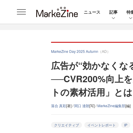
ニュース
記事
特
MarkeZine Day 2025 Autumn
（AD）
広告が“効かなくな
──CVR200%向
トの素材活用」とは
落合 真彩
[著] /
関口 達朗
[写] /
MarkeZine編集部
[編]
クリエイティブ
イベントレポート
IP