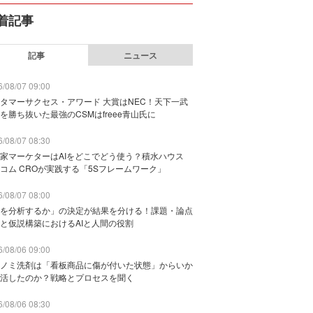
着記事
記事
ニュース
/08/07 09:00
タマーサクセス・アワード 大賞はNEC！天下一武
を勝ち抜いた最強のCSMはfreee青山氏に
/08/07 08:30
家マーケターはAIをどこでどう使う？積水ハウス
コム CROが実践する「5Sフレームワーク」
/08/07 08:00
を分析するか」の決定が結果を分ける！課題・論点
と仮説構築におけるAIと人間の役割
/08/06 09:00
ノミ洗剤は「看板商品に傷が付いた状態」からいか
活したのか？戦略とプロセスを聞く
/08/06 08:30