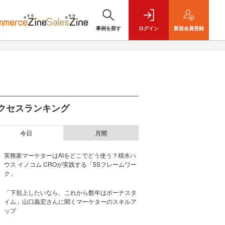
事例を探す
ログイン
新規
会員登録
クセスランキング
今日
月間
実務家マーケターはAIをどこでどう使う？積水ハ
ウス イノコム CROが実践する「5Sフレームワー
ク」
「下剋上したいなら、これから数年はボーナスタ
イム」山口義宏さんに聞くマーケターのスキルア
ップ