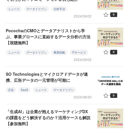
ニュース
データドリブン
分析手法
0
2024/09/02
PocochaのCMOとデータアナリストから学
ぶ、事業グロースに直結するデータ分析の方法
【視聴無料】
0
ニュース
データドリブン
事業戦略
ITサービス
2024/09/02
SO Technologiesとマイクロアドデータが連
携、広告データの一元管理が可能に
広告
SaaS
ニュース
データドリブン
0
2024/08/30
「生成AI」は企業が抱えるマーケティングDX
の課題をどう解決するのか？活用ケースも解説
【参加無料】