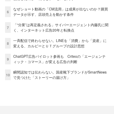
なぜショート動画の「CM流用」は成果が出ないのか？購買
6
データが示す、店頭売上を動かす条件
「“分業”は再定義される」サイバーエージェント内藤氏に聞
7
く、インターネット広告20年と転換点
一斉配信で終わらせない。LINEを「消費」から「資産」に
8
変える、カルビーとＵＴグループの設計思想
ChatGPT広告パイロット参画も Criteoの「エージェンテ
9
ィック・コマース」が変える広告の判断
瞬間認知では伝わらない。国産靴下ブランドがSmartNews
10
で見つけた「ストーリーの届け方」