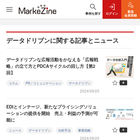
新規
事例を探す
ログイン
会員登録
データドリブンに関する記事とニュース
データドリブンな広報活動をかなえる「広報戦
略」の立て方とPDCAサイクルの回し方【第2
回】
9
コラム
PR／コミュニケーション
データドリブン
2024/09/25
EDIとインテージ、新たなプライシングソリュ
ーションの提供を開始 売上・利益の予測が可
能に
0
ニュース
データドリブン
分析手法
事業戦略
2024/09/20