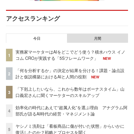
アクセスランキング
今日
月間
実務家マーケターはAIをどこでどう使う？積水ハウス イノ
1
コム CROが実践する「5Sフレームワーク」
NEW
「何を分析するか」の決定が結果を分ける！課題・論点設
2
計と仮説構築におけるAIと人間の役割
NEW
「下剋上したいなら、これから数年はボーナスタイム」山
3
口義宏さんに聞くマーケターのスキルアップ
効率化の時代にあえて“超属人化”を選ぶ理由 アナグラム阿
4
部氏が語るAI時代の経営・マネジメント論
ヤシノミ洗剤は「看板商品に傷が付いた状態」からいかに
5
復活したのか？戦略とプロセスを聞く