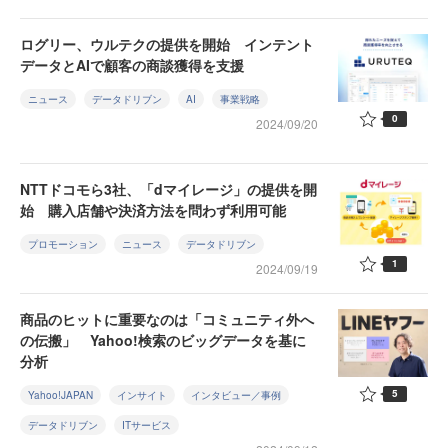
ログリー、ウルテクの提供を開始 インテント
データとAIで顧客の商談獲得を支援
ニュース
データドリブン
AI
事業戦略
0
2024/09/20
NTTドコモら3社、「dマイレージ」の提供を開
始 購入店舗や決済方法を問わず利用可能
プロモーション
ニュース
データドリブン
1
2024/09/19
商品のヒットに重要なのは「コミュニティ外へ
の伝搬」 Yahoo!検索のビッグデータを基に
分析
5
Yahoo!JAPAN
インサイト
インタビュー／事例
データドリブン
ITサービス