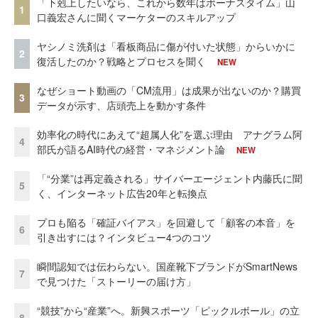
「下剋上したいなら、これから数年はボーナスタイム」山
1
口義宏さんに聞くマーケターのスキルアップ
ヤシノミ洗剤は「看板商品に傷が付いた状態」からいかに
2
復活したのか？戦略とプロセスを聞く
NEW
なぜショート動画の「CM流用」は成果が出ないのか？購買
3
データが示す、店頭売上を動かす条件
効率化の時代にあえて“超属人化”を選ぶ理由 アナグラム阿
4
部氏が語るAI時代の経営・マネジメント論
NEW
「“分業”は再定義される」サイバーエージェント内藤氏に聞
5
く、インターネット広告20年と転換点
プロも陥る「確証バイアス」を回避して「顧客の本音」を
6
引き出すには？インタビュー4つのコツ
瞬間認知では伝わらない。国産靴下ブランドがSmartNews
7
で見つけた「ストーリーの届け方」
“競技”から“産業”へ。新興スポーツ「ピックルボール」の立
8