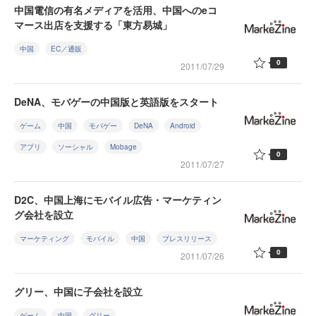
中国電信の有名メディアを活用、中国へのeコ
マース出店を支援する「東方易城」
中国
EC／通販
0
2011/07/29
DeNA、モバゲーの中国版と英語版をスタート
ゲーム
中国
モバゲー
DeNA
Android
アプリ
ソーシャル
Mobage
0
2011/07/27
D2C、中国上海にモバイル広告・マーケティン
グ会社を設立
マーケティング
モバイル
中国
プレスリリース
0
2011/07/26
グリー、中国に子会社を設立
ゲーム
中国
グリー