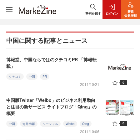
新規
事例を探す
ログイン
会員登録
中国に関する記事とニュース
博報堂、中国ならではのクチコミPR 「博報転
載」
クチコミ
中国
PR
0
2011/10/21
中国版Twitter「Weibo」のビジネス利用動向
と注目の新サービス ライトブログ「Qing」の
概要
0
中国
海外情報
ソーシャル
Weibo
Qing
2011/10/06