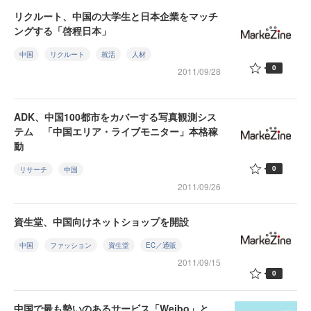
リクルート、中国の大学生と日本企業をマッチ
ングする「啓程日本」
中国
リクルート
就活
人材
0
2011/09/28
ADK、中国100都市をカバーする写真観測シス
テム 「中国エリア・ライブモニター」本格稼
動
0
リサーチ
中国
2011/09/26
資生堂、中国向けネットショップを開設
中国
ファッション
資生堂
EC／通販
2011/09/15
0
中国で最も勢いのあるサービス「Weibo」と