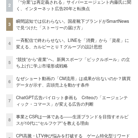
「“分業”は再定義される」サイバーエージェント内藤氏に聞
2
く、インターネット広告20年と転換点
瞬間認知では伝わらない。国産靴下ブランドがSmartNews
3
で見つけた「ストーリーの届け方」
一斉配信で終わらせない。LINEを「消費」から「資産」に
4
変える、カルビーとＵＴグループの設計思想
“競技”から“産業”へ。新興スポーツ「ピックルボール」の立
5
ち上げに学ぶ市場形成戦略
なぜショート動画の「CM流用」は成果が出ないのか？購買
6
データが示す、店頭売上を動かす条件
ChatGPT広告パイロット参画も Criteoの「エージェンテ
7
ィック・コマース」が変える広告の判断
事業とCSRは一体である――生涯ブランドを目指すオルビ
8
スが10代に“セルフケア”を教える理由
CPI高騰・LTV伸び悩みを打破する ゲーム特化型リワード