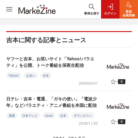
新規
事例を探す
ログイン
会員登録
吉本に関する記事とニュース
ヤフーと吉本、お笑いサイト「Yahoo!バラエ
ティ」を公開、トーク番組を深夜生配信
Yahoo!
お笑い
吉本
0
2009/04/01
日テレ・吉本・電通、「ガキの使い」「電波少
年」などバラエティ・アニメ番組を米国に配信
電通
日本テレビ
Joost
吉本
ダウンタウン
0
2008/11/20
2件中1～2件を表示