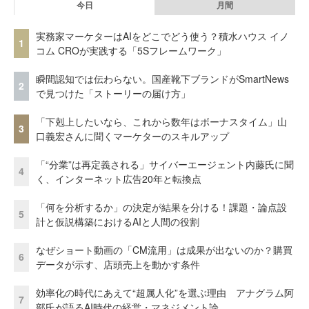
今日
月間
実務家マーケターはAIをどこでどう使う？積水ハウス イノ
1
コム CROが実践する「5Sフレームワーク」
瞬間認知では伝わらない。国産靴下ブランドがSmartNews
2
で見つけた「ストーリーの届け方」
「下剋上したいなら、これから数年はボーナスタイム」山
3
口義宏さんに聞くマーケターのスキルアップ
「“分業”は再定義される」サイバーエージェント内藤氏に聞
4
く、インターネット広告20年と転換点
「何を分析するか」の決定が結果を分ける！課題・論点設
5
計と仮説構築におけるAIと人間の役割
なぜショート動画の「CM流用」は成果が出ないのか？購買
6
データが示す、店頭売上を動かす条件
効率化の時代にあえて“超属人化”を選ぶ理由 アナグラム阿
7
部氏が語るAI時代の経営・マネジメント論