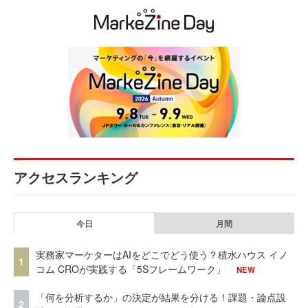
アクセスランキング
今日
月間
実務家マーケターはAIをどこでどう使う？積水ハウス イノ
1
コム CROが実践する「5Sフレームワーク」
NEW
「何を分析するか」の決定が結果を分ける！課題・論点設
2