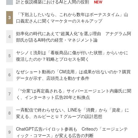
計と仮説構築におけるAIと人間の役割
NEW
「下剋上したいなら、これから数年はボーナスタイム」山
3
口義宏さんに聞くマーケターのスキルアップ
効率化の時代にあえて“超属人化”を選ぶ理由 アナグラム阿
4
部氏が語るAI時代の経営・マネジメント論
ヤシノミ洗剤は「看板商品に傷が付いた状態」からいかに
5
復活したのか？戦略とプロセスを聞く
なぜショート動画の「CM流用」は成果が出ないのか？購買
6
データが示す、店頭売上を動かす条件
「“分業”は再定義される」サイバーエージェント内藤氏に聞
7
く、インターネット広告20年と転換点
一斉配信で終わらせない。LINEを「消費」から「資産」に
8
変える、カルビーとＵＴグループの設計思想
ChatGPT広告パイロット参画も Criteoの「エージェンテ
9
ィック・コマース」が変える広告の判断