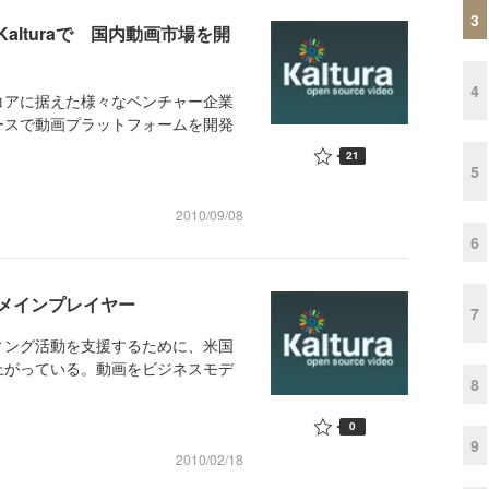
3
lturaで 国内動画市場を開
4
コアに据えた様々なベンチャー企業
ースで動画プラットフォームを開発
21
5
2010/09/08
6
メインプレイヤー
7
ィング活動を支援するために、米国
上がっている。動画をビジネスモデ
8
0
9
2010/02/18