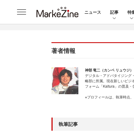
ニュース
記事
特
著者情報
神部 竜二（カンベ リュウジ）
デジタル・アドバタイジング・
略部に所属。現在新しいビジ
フォーム「Kaltura」の普
※プロフィールは、執筆時点
執筆記事