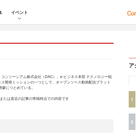
集
イベント
ア
コンソーシアム株式会社（DAC）、e-ビジネス本部 テクノロジー戦
ネス開発ミッションの一つとして、オープンソース動画配信プラット
及・啓蒙につとめている。
、または直近の記事の寄稿時点での内容です
1
2