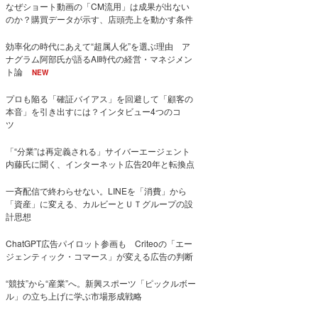
なぜショート動画の「CM流用」は成果が出ない
のか？購買データが示す、店頭売上を動かす条件
効率化の時代にあえて“超属人化”を選ぶ理由 ア
ナグラム阿部氏が語るAI時代の経営・マネジメン
ト論
NEW
プロも陥る「確証バイアス」を回避して「顧客の
本音」を引き出すには？インタビュー4つのコ
ツ
「“分業”は再定義される」サイバーエージェント
内藤氏に聞く、インターネット広告20年と転換点
一斉配信で終わらせない。LINEを「消費」から
「資産」に変える、カルビーとＵＴグループの設
計思想
ChatGPT広告パイロット参画も Criteoの「エー
ジェンティック・コマース」が変える広告の判断
“競技”から“産業”へ。新興スポーツ「ピックルボー
ル」の立ち上げに学ぶ市場形成戦略