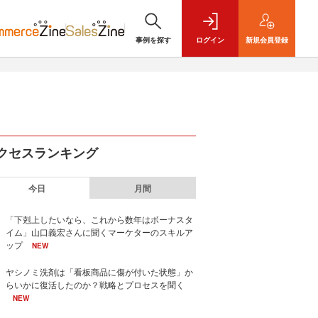
事例を探す
ログイン
新規
会員登録
クセスランキング
今日
月間
「下剋上したいなら、これから数年はボーナスタ
イム」山口義宏さんに聞くマーケターのスキルア
ップ
NEW
ヤシノミ洗剤は「看板商品に傷が付いた状態」か
らいかに復活したのか？戦略とプロセスを聞く
NEW