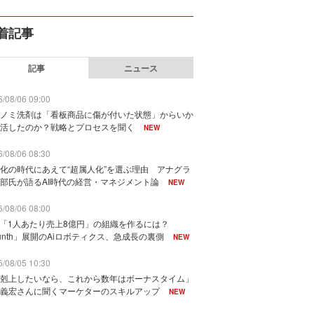
着記事
記事
ニュース
/08/06 09:00
ノミ洗剤は「看板商品に傷が付いた状態」からいか
活したのか？戦略とプロセスを聞く
NEW
/08/06 08:30
化の時代にあえて“超属人化”を選ぶ理由 アナグラ
部氏が語るAI時代の経営・マネジメント論
NEW
/08/06 08:00
で「1人あたり売上8億円」の組織を作るには？
unth」展開のAiロボティクス、急成長の裏側
NEW
/08/05 10:30
剋上したいなら、これから数年はボーナスタイム」
義宏さんに聞くマーケターのスキルアップ
NEW