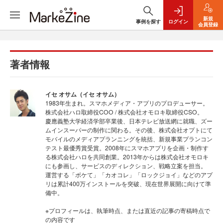
新規
事例を探す
ログイン
会員登録
著者情報
イセ オサム（イセ オサム）
1983年生まれ。スマホメディア・アプリのプロデューサー。
株式会社ハロ取締役COO / 株式会社オモロキ取締役CSO。
慶應義塾大学経済学部卒業後、日本テレビ放送網に就職、ズー
ムインスーパーの制作に関わる。その後、株式会社オプトにて
モバイルのメディアプランニングを統括、新規事業プランコン
テスト最優秀賞受賞。2008年にスマホアプリを企画・制作す
る株式会社ハロを共同創業。2013年からは株式会社オモロキ
にも参画し、サービスのディレクション、戦略立案を担当。
運営する「ボケて」「カオコレ」「ロックジョイ」などのアプ
リは累計400万インストールを突破、現在世界展開に向けて準
備中。
※プロフィールは、執筆時点、または直近の記事の寄稿時点で
の内容です