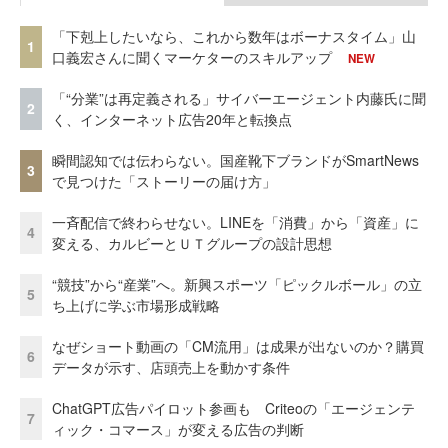
「下剋上したいなら、これから数年はボーナスタイム」山
1
口義宏さんに聞くマーケターのスキルアップ
NEW
「“分業”は再定義される」サイバーエージェント内藤氏に聞
2
く、インターネット広告20年と転換点
瞬間認知では伝わらない。国産靴下ブランドがSmartNews
3
で見つけた「ストーリーの届け方」
一斉配信で終わらせない。LINEを「消費」から「資産」に
4
変える、カルビーとＵＴグループの設計思想
“競技”から“産業”へ。新興スポーツ「ピックルボール」の立
5
ち上げに学ぶ市場形成戦略
なぜショート動画の「CM流用」は成果が出ないのか？購買
6
データが示す、店頭売上を動かす条件
ChatGPT広告パイロット参画も Criteoの「エージェンテ
7
ィック・コマース」が変える広告の判断