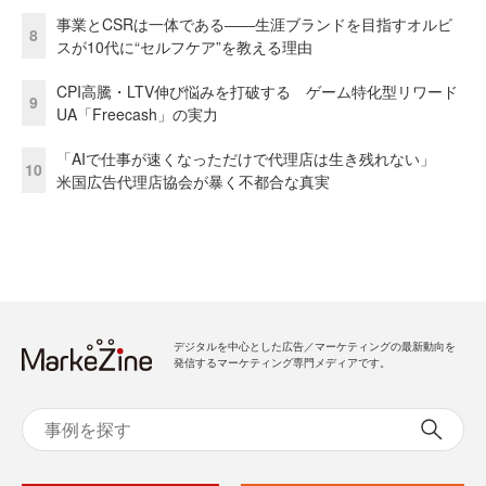
事業とCSRは一体である――生涯ブランドを目指すオルビ
8
スが10代に“セルフケア”を教える理由
CPI高騰・LTV伸び悩みを打破する ゲーム特化型リワード
9
UA「Freecash」の実力
「AIで仕事が速くなっただけで代理店は生き残れない」
10
米国広告代理店協会が暴く不都合な真実
デジタルを中心とした広告／マーケティングの最新動向を
発信するマーケティング専門メディアです。