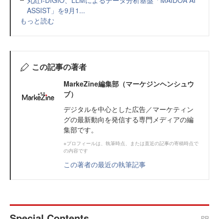
丸紅I-DIGIO、LLMによるデータ分析基盤「MAIDOA AI
ASSIST」を9月1...
もっと読む
この記事の著者
MarkeZine編集部（マーケジンヘンシュウ
ブ）
デジタルを中心とした広告／マーケティン
グの最新動向を発信する専門メディアの編
集部です。
※プロフィールは、執筆時点、または直近の記事の寄稿時点で
の内容です
この著者の最近の執筆記事
Special Contents
PR