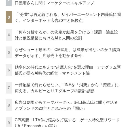
口義宏さんに聞くマーケターのスキルアップ
「“分業”は再定義される」サイバーエージェント内藤氏に聞
3
く、インターネット広告20年と転換点
「何を分析するか」の決定が結果を分ける！課題・論点設
4
計と仮説構築におけるAIと人間の役割
なぜショート動画の「CM流用」は成果が出ないのか？購買
5
データが示す、店頭売上を動かす条件
効率化の時代にあえて“超属人化”を選ぶ理由 アナグラム阿
6
部氏が語るAI時代の経営・マネジメント論
一斉配信で終わらせない。LINEを「消費」から「資産」に
7
変える、カルビーとＵＴグループの設計思想
広告は劇場からテーマパークへ。細田高広氏に聞く生活者
8
とブランドの20年とこれからの「問い」
CPI高騰・LTV伸び悩みを打破する ゲーム特化型リワード
9
UA「Freecash」の実力