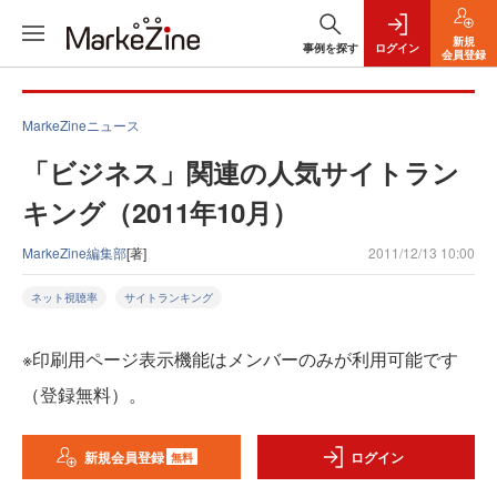
新規
事例を探す
ログイン
会員登録
MarkeZineニュース
「ビジネス」関連の人気サイトラン
キング（2011年10月）
MarkeZine編集部
[著]
2011/12/13 10:00
ネット視聴率
サイトランキング
※印刷用ページ表示機能はメンバーのみが利用可能です
（登録無料）。
新規会員登録
ログイン
無料