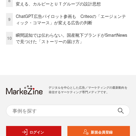
8
変える、カルビーとＵＴグループの設計思想
ChatGPT広告パイロット参画も Criteoの「エージェンテ
9
ィック・コマース」が変える広告の判断
瞬間認知では伝わらない。国産靴下ブランドがSmartNews
10
で見つけた「ストーリーの届け方」
デジタルを中心とした広告／マーケティングの最新動向を
発信するマーケティング専門メディアです。
ログイン
新規会員登録