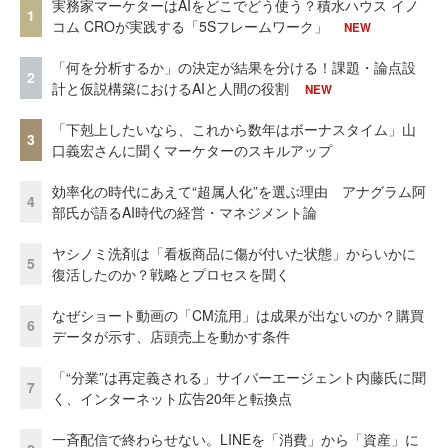
実務家マーケターはAIをどこでどう使う？積水ハウス イノ
1
コム CROが実践する「5Sフレームワーク」
NEW
「何を分析するか」の決定が結果を分ける！課題・論点設
2
計と仮説構築におけるAIと人間の役割
NEW
「下剋上したいなら、これから数年はボーナスタイム」山
3
口義宏さんに聞くマーケターのスキルアップ
効率化の時代にあえて“超属人化”を選ぶ理由 アナグラム阿
4
部氏が語るAI時代の経営・マネジメント論
ヤシノミ洗剤は「看板商品に傷が付いた状態」からいかに
5
復活したのか？戦略とプロセスを聞く
なぜショート動画の「CM流用」は成果が出ないのか？購買
6
データが示す、店頭売上を動かす条件
「“分業”は再定義される」サイバーエージェント内藤氏に聞
7
く、インターネット広告20年と転換点
一斉配信で終わらせない。LINEを「消費」から「資産」に