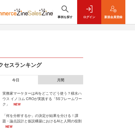
事例を探す
ログイン
新規
会員登録
クセスランキング
今日
月間
実務家マーケターはAIをどこでどう使う？積水ハ
ウス イノコム CROが実践する「5Sフレームワー
ク」
NEW
「何を分析するか」の決定が結果を分ける！課
題・論点設計と仮説構築におけるAIと人間の役割
NEW