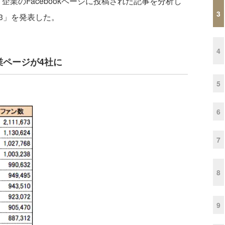
業のFacebookページに投稿された記事を分析し
3
13」を発表した。
4
業ページが4社に
5
6
7
8
9