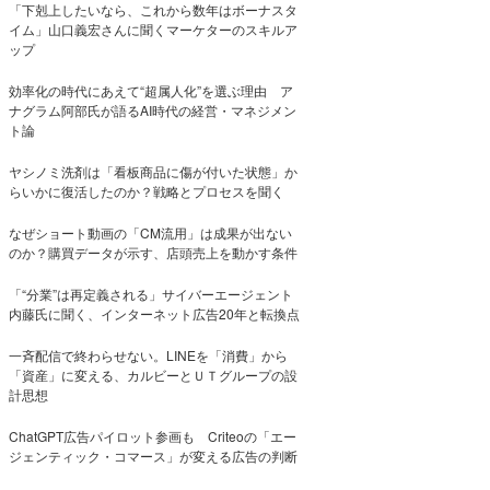
「下剋上したいなら、これから数年はボーナスタ
イム」山口義宏さんに聞くマーケターのスキルア
ップ
効率化の時代にあえて“超属人化”を選ぶ理由 ア
ナグラム阿部氏が語るAI時代の経営・マネジメン
ト論
ヤシノミ洗剤は「看板商品に傷が付いた状態」か
らいかに復活したのか？戦略とプロセスを聞く
なぜショート動画の「CM流用」は成果が出ない
のか？購買データが示す、店頭売上を動かす条件
「“分業”は再定義される」サイバーエージェント
内藤氏に聞く、インターネット広告20年と転換点
一斉配信で終わらせない。LINEを「消費」から
「資産」に変える、カルビーとＵＴグループの設
計思想
ChatGPT広告パイロット参画も Criteoの「エー
ジェンティック・コマース」が変える広告の判断