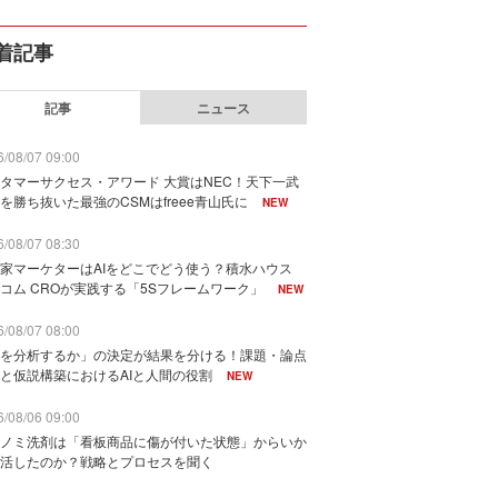
着記事
記事
ニュース
/08/07 09:00
タマーサクセス・アワード 大賞はNEC！天下一武
を勝ち抜いた最強のCSMはfreee青山氏に
NEW
/08/07 08:30
家マーケターはAIをどこでどう使う？積水ハウス
コム CROが実践する「5Sフレームワーク」
NEW
/08/07 08:00
を分析するか」の決定が結果を分ける！課題・論点
と仮説構築におけるAIと人間の役割
NEW
/08/06 09:00
ノミ洗剤は「看板商品に傷が付いた状態」からいか
活したのか？戦略とプロセスを聞く