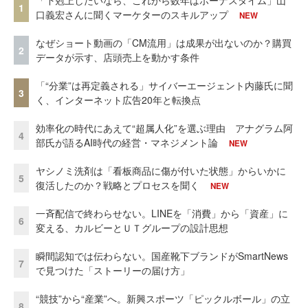
「下剋上したいなら、これから数年はボーナスタイム」山
1
口義宏さんに聞くマーケターのスキルアップ
NEW
なぜショート動画の「CM流用」は成果が出ないのか？購買
2
データが示す、店頭売上を動かす条件
「“分業”は再定義される」サイバーエージェント内藤氏に聞
3
く、インターネット広告20年と転換点
効率化の時代にあえて“超属人化”を選ぶ理由 アナグラム阿
4
部氏が語るAI時代の経営・マネジメント論
NEW
ヤシノミ洗剤は「看板商品に傷が付いた状態」からいかに
5
復活したのか？戦略とプロセスを聞く
NEW
一斉配信で終わらせない。LINEを「消費」から「資産」に
6
変える、カルビーとＵＴグループの設計思想
瞬間認知では伝わらない。国産靴下ブランドがSmartNews
7
で見つけた「ストーリーの届け方」
“競技”から“産業”へ。新興スポーツ「ピックルボール」の立
8