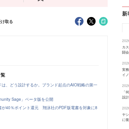
新
受け取る
2026
カス
闘会
2026
実務
一覧
イノ
ドは、どう設計するか。ブランド起点のAIO戦略の第一
2026
「何
設計
nity Sage」ベータ版を公開
書が40％ポイント還元 翔泳社のPDF版電書を対象に8
2026
ヤシ
に復