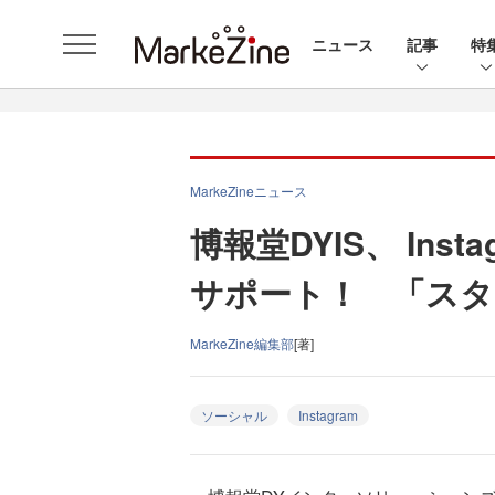
ニュース
記事
特
MarkeZineニュース
博報堂DYIS、 In
サポート！ 「スタ
MarkeZine編集部
[著]
ソーシャル
Instagram