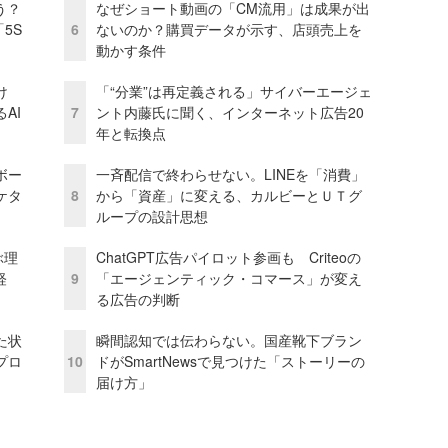
う？
なぜショート動画の「CM流用」は成果が出
5S
6
ないのか？購買データが示す、店頭売上を
動かす条件
け
「“分業”は再定義される」サイバーエージェ
AI
7
ント内藤氏に聞く、インターネット広告20
年と転換点
ボー
一斉配信で終わらせない。LINEを「消費」
ケタ
8
から「資産」に変える、カルビーとＵＴグ
ループの設計思想
ぶ理
ChatGPT広告パイロット参画も Criteoの
経
9
「エージェンティック・コマース」が変え
る広告の判断
た状
瞬間認知では伝わらない。国産靴下ブラン
プロ
10
ドがSmartNewsで見つけた「ストーリーの
届け方」