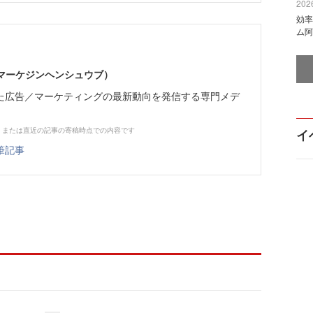
2026
効率
ム阿
部（マーケジンヘンシュウブ）
た広告／マーケティングの最新動向を発信する専門メデ
、または直近の記事の寄稿時点での内容です
イ
筆記事