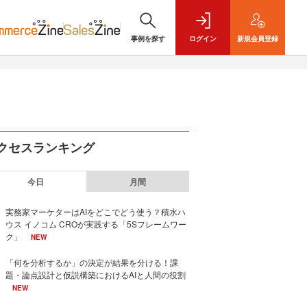
事例を探す
ログイン
新規
会員登録
クセスランキング
今日
月間
実務家マーケターはAIをどこでどう使う？積水ハ
ウス イノコム CROが実践する「5Sフレームワー
ク」
NEW
「何を分析するか」の決定が結果を分ける！課
題・論点設計と仮説構築におけるAIと人間の役割
NEW