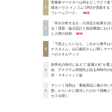
実務家マーケターはAIをどこでどう使
1
積水ハウス イノコム CROが実践する「
フレームワーク」
NEW
「何を分析するか」の決定が結果を分
2
る！課題・論点設計と仮説構築における
と人間の役割
NEW
「下剋上したいなら、これから数年は
3
ナスタイム」山口義宏さんに聞くマー
ーのスキルアップ
効率化の時代にあえて“超属人化”を選
4
由 アナグラム阿部氏が語るAI時代の
営・マネジメント論
ヤシノミ洗剤は「看板商品に傷が付い
5
態」からいかに復活したのか？戦略と
セスを聞く