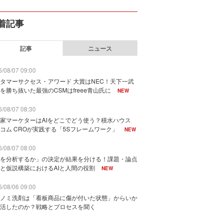
着記事
記事
ニュース
/08/07 09:00
タマーサクセス・アワード 大賞はNEC！天下一武
を勝ち抜いた最強のCSMはfreee青山氏に
NEW
/08/07 08:30
家マーケターはAIをどこでどう使う？積水ハウス
コム CROが実践する「5Sフレームワーク」
NEW
/08/07 08:00
を分析するか」の決定が結果を分ける！課題・論点
と仮説構築におけるAIと人間の役割
NEW
/08/06 09:00
ノミ洗剤は「看板商品に傷が付いた状態」からいか
活したのか？戦略とプロセスを聞く