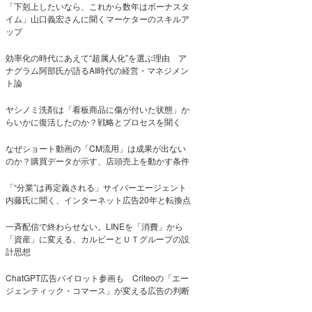
「下剋上したいなら、これから数年はボーナスタ
イム」山口義宏さんに聞くマーケターのスキルア
ップ
効率化の時代にあえて“超属人化”を選ぶ理由 ア
ナグラム阿部氏が語るAI時代の経営・マネジメン
ト論
ヤシノミ洗剤は「看板商品に傷が付いた状態」か
らいかに復活したのか？戦略とプロセスを聞く
なぜショート動画の「CM流用」は成果が出ない
のか？購買データが示す、店頭売上を動かす条件
「“分業”は再定義される」サイバーエージェント
内藤氏に聞く、インターネット広告20年と転換点
一斉配信で終わらせない。LINEを「消費」から
「資産」に変える、カルビーとＵＴグループの設
計思想
ChatGPT広告パイロット参画も Criteoの「エー
ジェンティック・コマース」が変える広告の判断