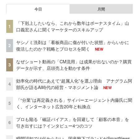
今日
月間
「下剋上したいなら、これから数年はボーナスタイム」山
1
口義宏さんに聞くマーケターのスキルアップ
ヤシノミ洗剤は「看板商品に傷が付いた状態」からいかに
2
復活したのか？戦略とプロセスを聞く
NEW
なぜショート動画の「CM流用」は成果が出ないのか？購買
3
データが示す、店頭売上を動かす条件
効率化の時代にあえて“超属人化”を選ぶ理由 アナグラム阿
4
部氏が語るAI時代の経営・マネジメント論
NEW
「“分業”は再定義される」サイバーエージェント内藤氏に聞
5
く、インターネット広告20年と転換点
プロも陥る「確証バイアス」を回避して「顧客の本音」を
6
引き出すには？インタビュー4つのコツ
瞬間認知では伝わらない。国産靴下ブランドがSmartNews