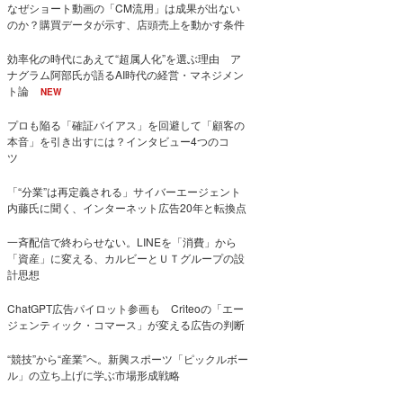
なぜショート動画の「CM流用」は成果が出ない
のか？購買データが示す、店頭売上を動かす条件
効率化の時代にあえて“超属人化”を選ぶ理由 ア
ナグラム阿部氏が語るAI時代の経営・マネジメン
ト論
NEW
プロも陥る「確証バイアス」を回避して「顧客の
本音」を引き出すには？インタビュー4つのコ
ツ
「“分業”は再定義される」サイバーエージェント
内藤氏に聞く、インターネット広告20年と転換点
一斉配信で終わらせない。LINEを「消費」から
「資産」に変える、カルビーとＵＴグループの設
計思想
ChatGPT広告パイロット参画も Criteoの「エー
ジェンティック・コマース」が変える広告の判断
“競技”から“産業”へ。新興スポーツ「ピックルボー
ル」の立ち上げに学ぶ市場形成戦略