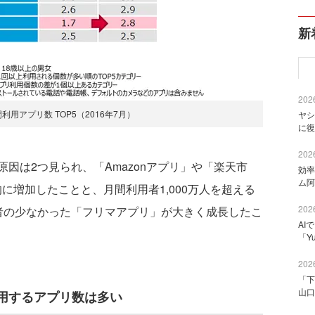
新
2026
用アプリ数 TOP5（2016年7月）
ヤシ
に復
2026
は2つ見られ、「Amazonアプリ」や「楽天市
効率
ム阿
に増加したことと、月間利用者1,000万人を超える
2026
者の少なかった「フリマアプリ」が大きく成長したこ
AI
「Y
2026
「下
山口
用するアプリ数は多い