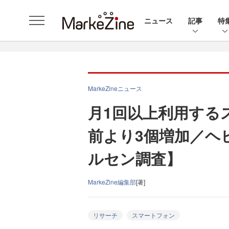
ニュース
記事
特
MarkeZineニュース
月1回以上利用する
前より3個増加／ヘ
ルセン調査】
MarkeZine編集部
[著]
リサーチ
スマートフォン