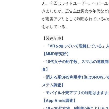
ん。今回はライトユーザー、ヘビーユ
きましたが、広告主は男女や年代など
が定番アプリとして利用されているの
を示している。
【関連記事】
・
「VRを知っていて理解している」人は
【MMD研究所】
・
10代女子の約半数、スマホの速度
査】
・
消える系SNS利用率1位はSNOW
ステム調査】
・
モバイル小売アプリの利用はますま
【App Annie調査】
・
10～30代女性、6割超がPCより