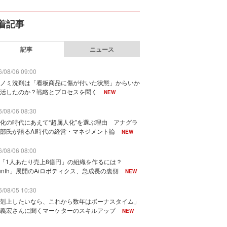
着記事
記事
ニュース
/08/06 09:00
ノミ洗剤は「看板商品に傷が付いた状態」からいか
活したのか？戦略とプロセスを聞く
NEW
/08/06 08:30
化の時代にあえて“超属人化”を選ぶ理由 アナグラ
部氏が語るAI時代の経営・マネジメント論
NEW
/08/06 08:00
で「1人あたり売上8億円」の組織を作るには？
unth」展開のAiロボティクス、急成長の裏側
NEW
/08/05 10:30
剋上したいなら、これから数年はボーナスタイム」
義宏さんに聞くマーケターのスキルアップ
NEW