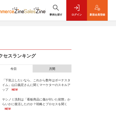
事例を探す
ログイン
新規
会員登録
クセスランキング
今日
月間
「下剋上したいなら、これから数年はボーナスタ
イム」山口義宏さんに聞くマーケターのスキルア
ップ
NEW
ヤシノミ洗剤は「看板商品に傷が付いた状態」か
らいかに復活したのか？戦略とプロセスを聞く
NEW