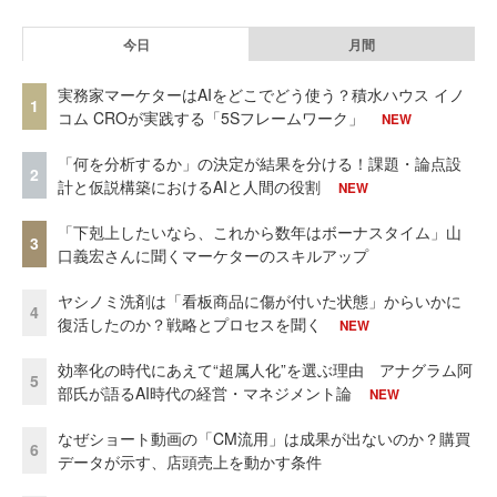
今日
月間
実務家マーケターはAIをどこでどう使う？積水ハウス イノ
1
コム CROが実践する「5Sフレームワーク」
NEW
「何を分析するか」の決定が結果を分ける！課題・論点設
2
計と仮説構築におけるAIと人間の役割
NEW
「下剋上したいなら、これから数年はボーナスタイム」山
3
口義宏さんに聞くマーケターのスキルアップ
ヤシノミ洗剤は「看板商品に傷が付いた状態」からいかに
4
復活したのか？戦略とプロセスを聞く
NEW
効率化の時代にあえて“超属人化”を選ぶ理由 アナグラム阿
5
部氏が語るAI時代の経営・マネジメント論
NEW
なぜショート動画の「CM流用」は成果が出ないのか？購買
6
データが示す、店頭売上を動かす条件