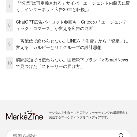
「“分業”は再定義される」サイバーエージェント内藤氏に聞
7
く、インターネット広告20年と転換点
ChatGPT広告パイロット参画も Criteoの「エージェンテ
8
ィック・コマース」が変える広告の判断
一斉配信で終わらせない。LINEを「消費」から「資産」に
9
変える、カルビーとＵＴグループの設計思想
瞬間認知では伝わらない。国産靴下ブランドがSmartNews
10
で見つけた「ストーリーの届け方」
デジタルを中心とした広告／マーケティングの最新動向を
発信するマーケティング専門メディアです。