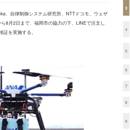
3
uoka、自律制御システム研究所、NTTドコモ、ウェザ
日から8月2日まで、福岡市の協力の下、LINEで注文し
4
検証を実施する。
5
6
7
8
9