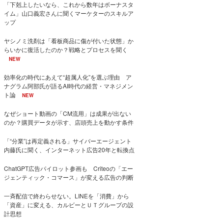
「下剋上したいなら、これから数年はボーナスタ
イム」山口義宏さんに聞くマーケターのスキルア
ップ
ヤシノミ洗剤は「看板商品に傷が付いた状態」か
らいかに復活したのか？戦略とプロセスを聞く
NEW
効率化の時代にあえて“超属人化”を選ぶ理由 ア
ナグラム阿部氏が語るAI時代の経営・マネジメン
ト論
NEW
なぜショート動画の「CM流用」は成果が出ない
のか？購買データが示す、店頭売上を動かす条件
「“分業”は再定義される」サイバーエージェント
内藤氏に聞く、インターネット広告20年と転換点
ChatGPT広告パイロット参画も Criteoの「エー
ジェンティック・コマース」が変える広告の判断
一斉配信で終わらせない。LINEを「消費」から
「資産」に変える、カルビーとＵＴグループの設
計思想