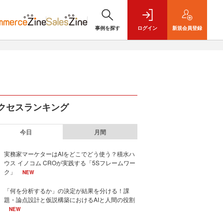
事例を探す
ログイン
新規
会員登録
クセスランキング
今日
月間
実務家マーケターはAIをどこでどう使う？積水ハ
ウス イノコム CROが実践する「5Sフレームワー
ク」
NEW
「何を分析するか」の決定が結果を分ける！課
題・論点設計と仮説構築におけるAIと人間の役割
NEW