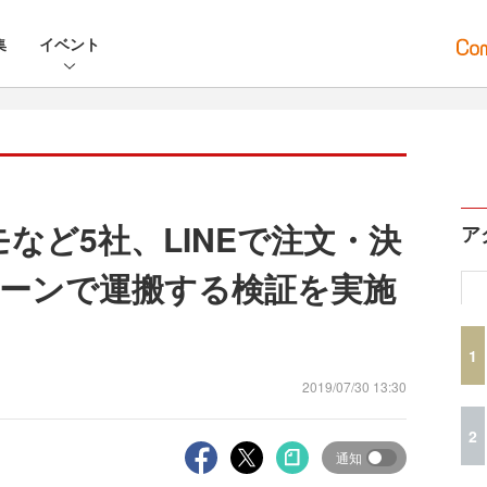
集
イベント
モなど5社、LINEで注文・決
ア
ーンで運搬する検証を実施
1
2019/07/30 13:30
2
通知