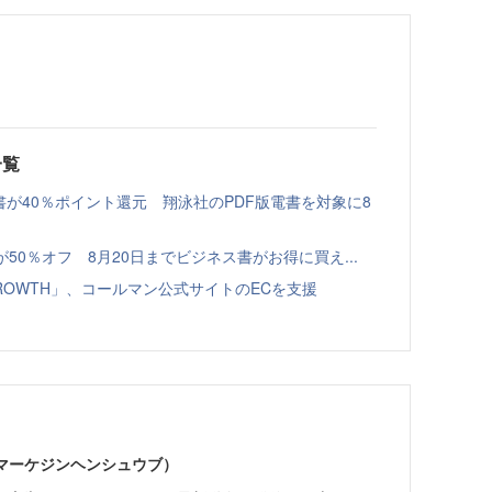
一覧
書が40％ポイント還元 翔泳社のPDF版電書を対象に8
本が50％オフ 8月20日までビジネス書がお得に買え...
GROWTH」、コールマン公式サイトのECを支援
部（マーケジンヘンシュウブ）