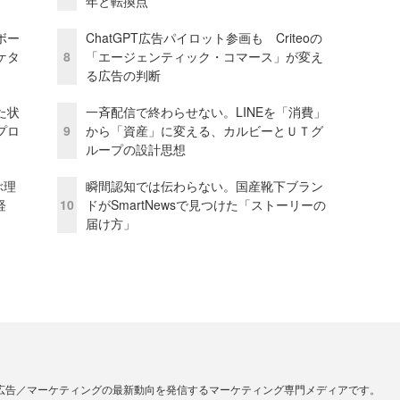
年と転換点
ボー
ChatGPT広告パイロット参画も Criteoの
ケタ
8
「エージェンティック・コマース」が変え
る広告の判断
た状
一斉配信で終わらせない。LINEを「消費」
プロ
9
から「資産」に変える、カルビーとＵＴグ
ループの設計思想
ぶ理
瞬間認知では伝わらない。国産靴下ブラン
経
10
ドがSmartNewsで見つけた「ストーリーの
届け方」
広告／マーケティングの最新動向を発信するマーケティング専門メディアです。