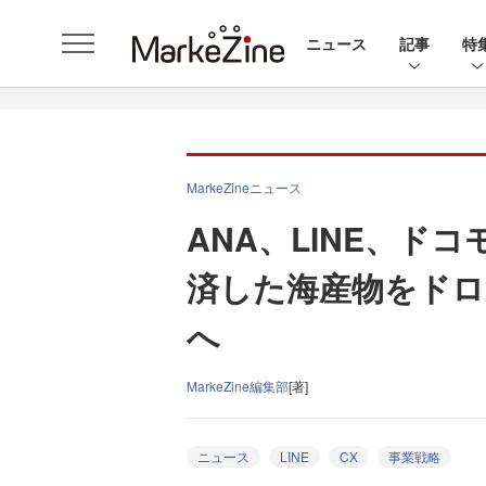
ニュース
記事
特
MarkeZineニュース
ANA、LINE、ドコ
済した海産物をドロ
へ
MarkeZine編集部
[著]
ニュース
LINE
CX
事業戦略