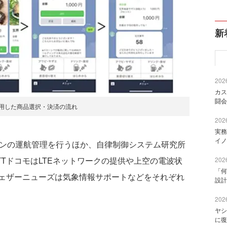
新
2026
カス
闘会
利用した商品選択・決済の流れ
2026
実務
イノ
ンの運航管理を行うほか、自律制御システム研究所
TドコモはLTEネットワークの提供や上空の電波状
2026
「何
ェザーニューズは気象情報サポートなどをそれぞれ
設計
2026
ヤシ
に復