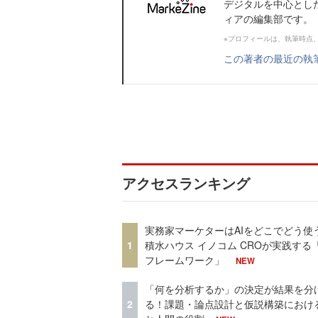
デジタルを中心とし
ィアの編集部です。
※プロフィールは、執筆時点
この著者の最近の執
アクセスランキング
実務家マーケターはAIをどこでどう使
1
積水ハウス イノコム CROが実践する「
フレームワーク」
NEW
「何を分析するか」の決定が結果を分
2
る！課題・論点設計と仮説構築における