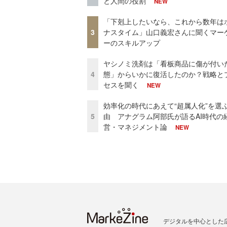
と人間の役割
NEW
「下剋上したいなら、これから数年は
3
ナスタイム」山口義宏さんに聞くマー
ーのスキルアップ
ヤシノミ洗剤は「看板商品に傷が付い
4
態」からいかに復活したのか？戦略と
セスを聞く
NEW
効率化の時代にあえて“超属人化”を選
5
由 アナグラム阿部氏が語るAI時代の
営・マネジメント論
NEW
デジタルを中心とした