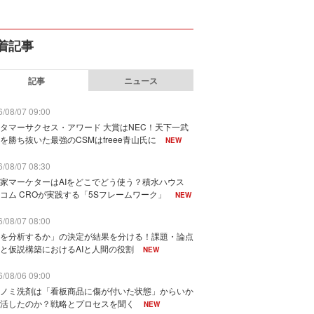
着記事
記事
ニュース
/08/07 09:00
タマーサクセス・アワード 大賞はNEC！天下一武
を勝ち抜いた最強のCSMはfreee青山氏に
NEW
/08/07 08:30
家マーケターはAIをどこでどう使う？積水ハウス
コム CROが実践する「5Sフレームワーク」
NEW
/08/07 08:00
を分析するか」の決定が結果を分ける！課題・論点
と仮説構築におけるAIと人間の役割
NEW
/08/06 09:00
ノミ洗剤は「看板商品に傷が付いた状態」からいか
活したのか？戦略とプロセスを聞く
NEW