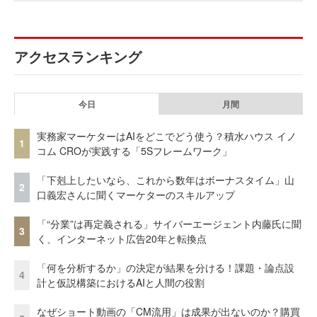
アクセスランキング
今日
月間
実務家マーケターはAIをどこでどう使う？積水ハウス イノ
1
コム CROが実践する「5Sフレームワーク」
「下剋上したいなら、これから数年はボーナスタイム」山
2
口義宏さんに聞くマーケターのスキルアップ
「“分業”は再定義される」サイバーエージェント内藤氏に聞
3
く、インターネット広告20年と転換点
「何を分析するか」の決定が結果を分ける！課題・論点設
4
計と仮説構築におけるAIと人間の役割
なぜショート動画の「CM流用」は成果が出ないのか？購買