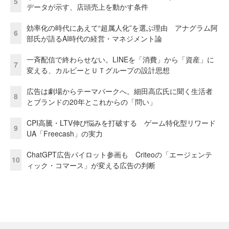
5
データが示す、店頭売上を動かす条件
効率化の時代にあえて“超属人化”を選ぶ理由 アナグラム阿
6
部氏が語るAI時代の経営・マネジメント論
一斉配信で終わらせない。LINEを「消費」から「資産」に
7
変える、カルビーとＵＴグループの設計思想
広告は劇場からテーマパークへ。細田高広氏に聞く生活者
8
とブランドの20年とこれからの「問い」
CPI高騰・LTV伸び悩みを打破する ゲーム特化型リワード
9
UA「Freecash」の実力
ChatGPT広告パイロット参画も Criteoの「エージェンテ
10
ィック・コマース」が変える広告の判断