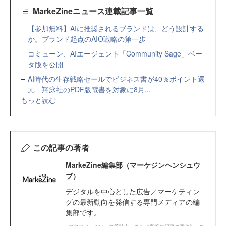
MarkeZineニュース連載記事一覧
【参加無料】AIに推奨されるブランドは、どう設計する
か。ブランド起点のAIO戦略の第一歩
コミューン、AIエージェント「Community Sage」ベー
タ版を公開
AI時代の生存戦略セールでビジネス書が40％ポイント還
元 翔泳社のPDF版電書を対象に8月...
もっと読む
この記事の著者
MarkeZine編集部（マーケジンヘンシュウ
ブ）
デジタルを中心とした広告／マーケティン
グの最新動向を発信する専門メディアの編
集部です。