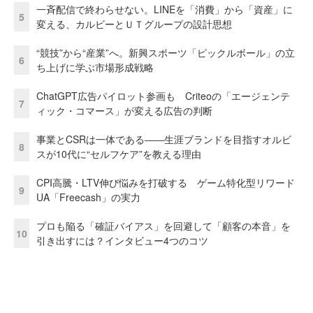
一斉配信で終わらせない。LINEを「消費」から「資産」に
5
変える、カルビーとＵＴグループの設計思想
“競技”から“産業”へ。新興スポーツ「ピックルボール」の立
6
ち上げに学ぶ市場形成戦略
ChatGPT広告パイロット参画も Criteoの「エージェンテ
7
ィック・コマース」が変える広告の判断
事業とCSRは一体である――生涯ブランドを目指すオルビ
8
スが10代に“セルフケア”を教える理由
CPI高騰・LTV伸び悩みを打破する ゲーム特化型リワード
9
UA「Freecash」の実力
プロも陥る「確証バイアス」を回避して「顧客の本音」を
10
引き出すには？インタビュー4つのコツ