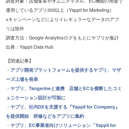
調査対象：店舗集客やオムニチャネル、EC機能の用途で
運用しているアプリ300以上（Yappli for Marketing）
※キャンペーンなどによりイレギュラーなデータのアプ
リは除外
調査方法：Google Analyticsログをもとにヤプリが集計
出典：Yappli Data Hub
【関連記事】
・
アプリ開発プラットフォームを提供するヤプリ、マザ
ーズ上場を発表
・
ヤプリ、Tangerineと連携 店舗とECを横断したコミ
ュニケーション設計が可能に
・
ヤプリ、社内DXを支援する『Yappli for Company』
を提供開始 研修などをアプリに集約
・
ヤプリ、EC事業者向けソリューション「Yappli for