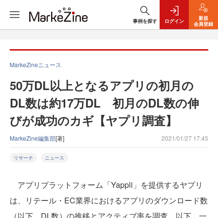
新規
事例を探す
ログイン
会員登録
MarkeZineニュース
50万DL以上となるアプリの初月の
DL数は約17万DL 初月のDL数の伸
びが成功のカギ【ヤプリ調査】
MarkeZine編集部
[著]
2021/01/27 17:45
リサーチ
ニュース
アプリプラットフォーム「Yappli」を提供するヤプリ
は、リテール・EC業界におけるアプリのダウンロード数
（以下、DL数）の推移とアクティブ率を調査。以下、一