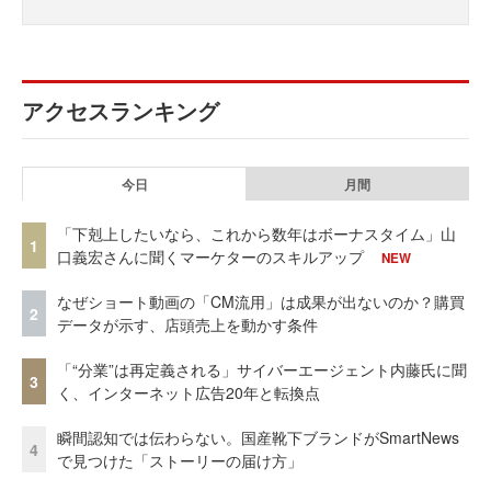
アクセスランキング
今日
月間
「下剋上したいなら、これから数年はボーナスタイム」山
1
口義宏さんに聞くマーケターのスキルアップ
NEW
なぜショート動画の「CM流用」は成果が出ないのか？購買
2
データが示す、店頭売上を動かす条件
「“分業”は再定義される」サイバーエージェント内藤氏に聞
3
く、インターネット広告20年と転換点
瞬間認知では伝わらない。国産靴下ブランドがSmartNews
4
で見つけた「ストーリーの届け方」