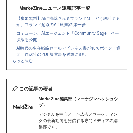
MarkeZineニュース連載記事一覧
【参加無料】AIに推奨されるブランドは、どう設計する
か。ブランド起点のAIO戦略の第一歩
コミューン、AIエージェント「Community Sage」ベー
タ版を公開
AI時代の生存戦略セールでビジネス書が40％ポイント還
元 翔泳社のPDF版電書を対象に8月...
もっと読む
この記事の著者
MarkeZine編集部（マーケジンヘンシュウ
ブ）
デジタルを中心とした広告／マーケティン
グの最新動向を発信する専門メディアの編
集部です。