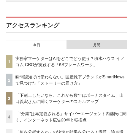
アクセスランキング
今日
月間
実務家マーケターはAIをどこでどう使う？積水ハウス イノ
1
コム CROが実践する「5Sフレームワーク」
瞬間認知では伝わらない。国産靴下ブランドがSmartNews
2
で見つけた「ストーリーの届け方」
「下剋上したいなら、これから数年はボーナスタイム」山
3
口義宏さんに聞くマーケターのスキルアップ
「“分業”は再定義される」サイバーエージェント内藤氏に聞
4
く、インターネット広告20年と転換点
「何を分析するか」の決定が結果を分ける！課題・論点設