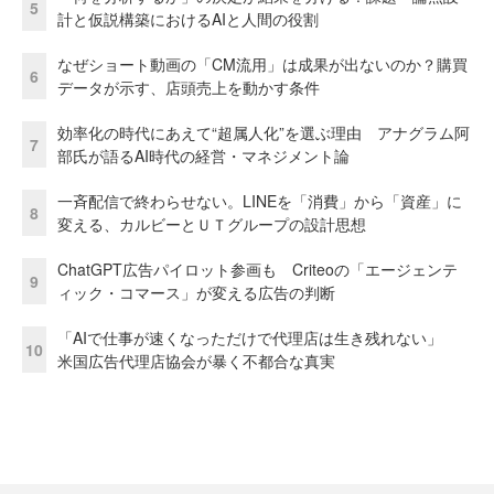
5
計と仮説構築におけるAIと人間の役割
なぜショート動画の「CM流用」は成果が出ないのか？購買
6
データが示す、店頭売上を動かす条件
効率化の時代にあえて“超属人化”を選ぶ理由 アナグラム阿
7
部氏が語るAI時代の経営・マネジメント論
一斉配信で終わらせない。LINEを「消費」から「資産」に
8
変える、カルビーとＵＴグループの設計思想
ChatGPT広告パイロット参画も Criteoの「エージェンテ
9
ィック・コマース」が変える広告の判断
「AIで仕事が速くなっただけで代理店は生き残れない」
10
米国広告代理店協会が暴く不都合な真実