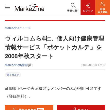
新規
事例を探す
ログイン
会員登録
MarkeZineニュース
ウィルコムら4社、個人向け健康管理
情報サービス「ポケットカルテ」を
2008年秋スタート
MarkeZine編集部
[著]
2008/05/13 17:35
電子カルテ
※印刷用ページ表示機能はメンバーのみが利用可能です
（登録無料）。
無料