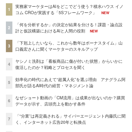
実務家マーケターはAIをどこでどう使う？積水ハウス イノ
1
コム CROが実践する「5Sフレームワーク」
NEW
「何を分析するか」の決定が結果を分ける！課題・論点設
2
計と仮説構築におけるAIと人間の役割
NEW
「下剋上したいなら、これから数年はボーナスタイム」山
3
口義宏さんに聞くマーケターのスキルアップ
ヤシノミ洗剤は「看板商品に傷が付いた状態」からいかに
4
復活したのか？戦略とプロセスを聞く
効率化の時代にあえて“超属人化”を選ぶ理由 アナグラム阿
5
部氏が語るAI時代の経営・マネジメント論
なぜショート動画の「CM流用」は成果が出ないのか？購買
6
データが示す、店頭売上を動かす条件
「“分業”は再定義される」サイバーエージェント内藤氏に聞
7
く、インターネット広告20年と転換点