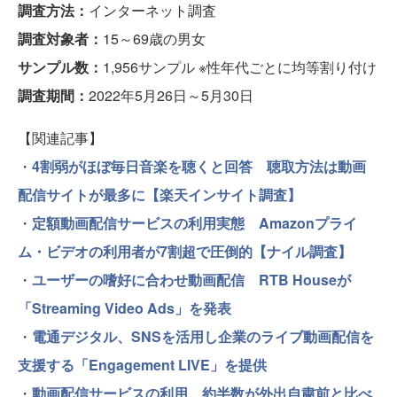
調査方法：
インターネット調査
調査対象者：
15～69歳の男女
サンプル数：
1,956サンプル ※性年代ごとに均等割り付け
調査期間：
2022年5月26日～5月30日
【関連記事】
・
4割弱がほぼ毎日音楽を聴くと回答 聴取方法は動画
配信サイトが最多に【楽天インサイト調査】
・
定額動画配信サービスの利用実態 Amazonプライ
ム・ビデオの利用者が7割超で圧倒的【ナイル調査】
・
ユーザーの嗜好に合わせ動画配信 RTB Houseが
「Streaming Video Ads」を発表
・
電通デジタル、SNSを活用し企業のライブ動画配信を
支援する「Engagement LIVE」を提供
・
動画配信サービスの利用、約半数が外出自粛前と比べ