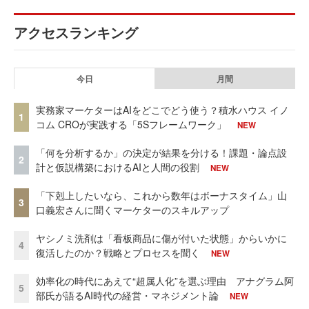
アクセスランキング
今日
月間
実務家マーケターはAIをどこでどう使う？積水ハウス イノ
1
コム CROが実践する「5Sフレームワーク」
NEW
「何を分析するか」の決定が結果を分ける！課題・論点設
2
計と仮説構築におけるAIと人間の役割
NEW
「下剋上したいなら、これから数年はボーナスタイム」山
3
口義宏さんに聞くマーケターのスキルアップ
ヤシノミ洗剤は「看板商品に傷が付いた状態」からいかに
4
復活したのか？戦略とプロセスを聞く
NEW
効率化の時代にあえて“超属人化”を選ぶ理由 アナグラム阿
5
部氏が語るAI時代の経営・マネジメント論
NEW