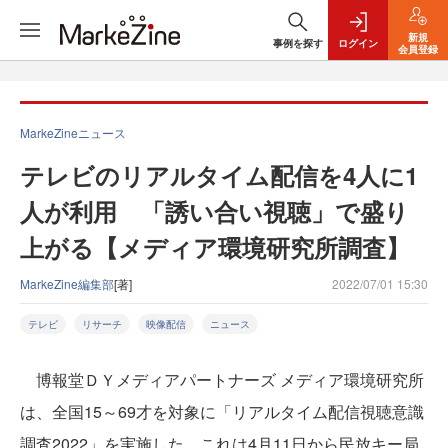
新規
事例を探す
ログイン
会員登録
MarkeZineニュース
テレビのリアルタイム配信を4人に1
人が利用 「誘い合い視聴」で盛り
上がる【メディア環境研究所調査】
MarkeZine編集部
[著]
2022/07/01 15:30
テレビ
リサーチ
映像配信
ニュース
博報堂ＤＹメディアパートナーズ メディア環境研究所
は、全国15～69才を対象に「リアルタイム配信視聴意識
調査2022」を実施した。これは4月11日から民放キー局