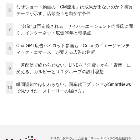
なぜショート動画の「CM流用」は成果が出ないのか？購買
6
データが示す、店頭売上を動かす条件
「“分業”は再定義される」サイバーエージェント内藤氏に聞
7
く、インターネット広告20年と転換点
ChatGPT広告パイロット参画も Criteoの「エージェンテ
8
ィック・コマース」が変える広告の判断
一斉配信で終わらせない。LINEを「消費」から「資産」に
9
変える、カルビーとＵＴグループの設計思想
瞬間認知では伝わらない。国産靴下ブランドがSmartNews
10
で見つけた「ストーリーの届け方」
デジタルを中心とした広告／マーケティングの最新動向を