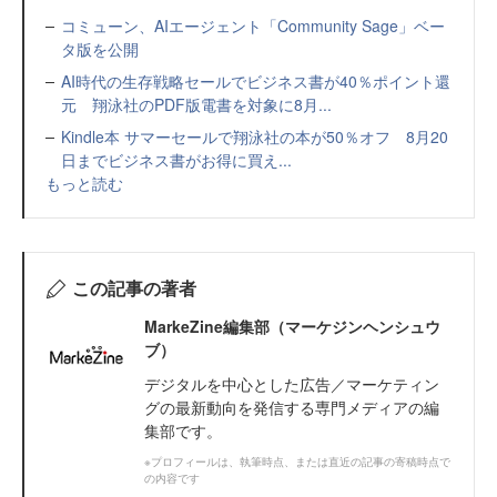
コミューン、AIエージェント「Community Sage」ベー
タ版を公開
AI時代の生存戦略セールでビジネス書が40％ポイント還
元 翔泳社のPDF版電書を対象に8月...
Kindle本 サマーセールで翔泳社の本が50％オフ 8月20
日までビジネス書がお得に買え...
もっと読む
この記事の著者
MarkeZine編集部（マーケジンヘンシュウ
ブ）
デジタルを中心とした広告／マーケティン
グの最新動向を発信する専門メディアの編
集部です。
※プロフィールは、執筆時点、または直近の記事の寄稿時点で
の内容です