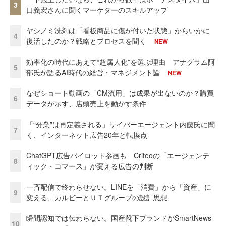
3
口義宏さんに聞くマーケターのスキルアップ
ヤシノミ洗剤は「看板商品に傷が付いた状態」からいかに
4
復活したのか？戦略とプロセスを聞く
NEW
効率化の時代にあえて“超属人化”を選ぶ理由 アナグラム阿
5
部氏が語るAI時代の経営・マネジメント論
NEW
なぜショート動画の「CM流用」は成果が出ないのか？購買
6
データが示す、店頭売上を動かす条件
「“分業”は再定義される」サイバーエージェント内藤氏に聞
7
く、インターネット広告20年と転換点
ChatGPT広告パイロット参画も Criteoの「エージェンテ
8
ィック・コマース」が変える広告の判断
一斉配信で終わらせない。LINEを「消費」から「資産」に
9
変える、カルビーとＵＴグループの設計思想
瞬間認知では伝わらない。国産靴下ブランドがSmartNews
10