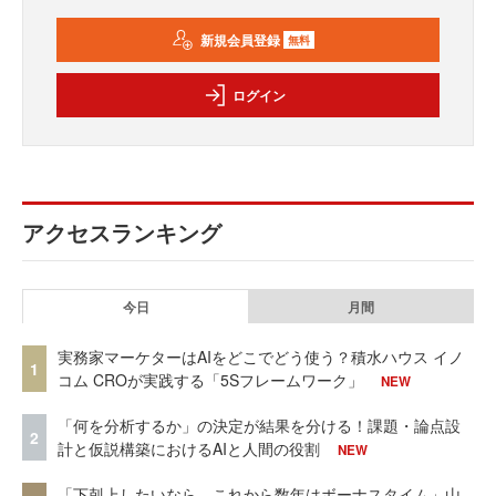
新規会員登録
無料
ログイン
アクセスランキング
今日
月間
実務家マーケターはAIをどこでどう使う？積水ハウス イノ
1
コム CROが実践する「5Sフレームワーク」
NEW
「何を分析するか」の決定が結果を分ける！課題・論点設
2
計と仮説構築におけるAIと人間の役割
NEW
「下剋上したいなら、これから数年はボーナスタイム」山