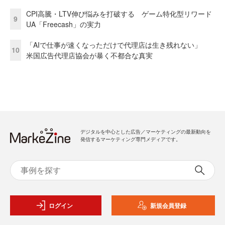
CPI高騰・LTV伸び悩みを打破する ゲーム特化型リワード
9
UA「Freecash」の実力
「AIで仕事が速くなっただけで代理店は生き残れない」
10
米国広告代理店協会が暴く不都合な真実
デジタルを中心とした広告／マーケティングの最新動向を
発信するマーケティング専門メディアです。
ログイン
新規会員登録