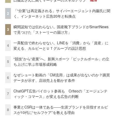
NEW
「“分業”は再定義される」サイバーエージェント内藤氏に聞
2
く、インターネット広告20年と転換点
瞬間認知では伝わらない。国産靴下ブランドがSmartNews
3
で見つけた「ストーリーの届け方」
一斉配信で終わらせない。LINEを「消費」から「資産」に
4
変える、カルビーとＵＴグループの設計思想
“競技”から“産業”へ。新興スポーツ「ピックルボール」の立
5
ち上げに学ぶ市場形成戦略
なぜショート動画の「CM流用」は成果が出ないのか？購買
6
データが示す、店頭売上を動かす条件
ChatGPT広告パイロット参画も Criteoの「エージェンテ
7
ィック・コマース」が変える広告の判断
事業とCSRは一体である――生涯ブランドを目指すオルビ
8
スが10代に“セルフケア”を教える理由