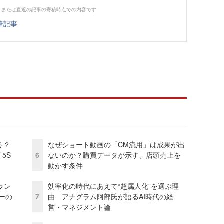
、または直近の記事の寄稿時点での内容です
筆記事
う？
なぜショート動画の「CM流用」は成果が出
5S
6
ないのか？購買データが示す、店頭売上を
動かす条件
ラン
効率化の時代にあえて“超属人化”を選ぶ理
リーの
7
由 アナグラム阿部氏が語るAI時代の経
営・マネジメント論