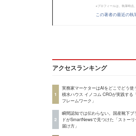
※プロフィールは、執筆時点
この著者の最近の執
アクセスランキング
実務家マーケターはAIをどこでどう使
1
積水ハウス イノコム CROが実践する「
フレームワーク」
瞬間認知では伝わらない。国産靴下ブ
2
ドがSmartNewsで見つけた「ストー
届け方」