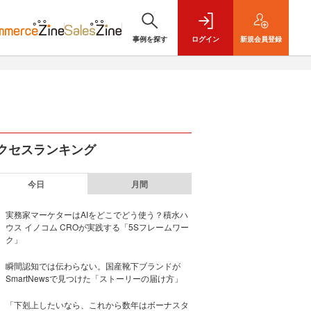
事例を探す
ログイン
新規
会員登録
クセスランキング
今日
月間
実務家マーケターはAIをどこでどう使う？積水ハ
ウス イノコム CROが実践する「5Sフレームワー
ク」
瞬間認知では伝わらない。国産靴下ブランドが
SmartNewsで見つけた「ストーリーの届け方」
「下剋上したいなら、これから数年はボーナスタ