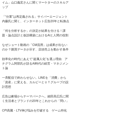
イム」山口義宏さんに聞くマーケターのスキルア
ップ
「“分業”は再定義される」サイバーエージェント
内藤氏に聞く、インターネット広告20年と転換点
「何を分析するか」の決定が結果を分ける！課
題・論点設計と仮説構築におけるAIと人間の役割
なぜショート動画の「CM流用」は成果が出ない
のか？購買データが示す、店頭売上を動かす条件
効率化の時代にあえて“超属人化”を選ぶ理由 ア
ナグラム阿部氏が語るAI時代の経営・マネジメン
ト論
一斉配信で終わらせない。LINEを「消費」から
「資産」に変える、カルビーとＵＴグループの設
計思想
広告は劇場からテーマパークへ。細田高広氏に聞
く生活者とブランドの20年とこれからの「問い」
CPI高騰・LTV伸び悩みを打破する ゲーム特化