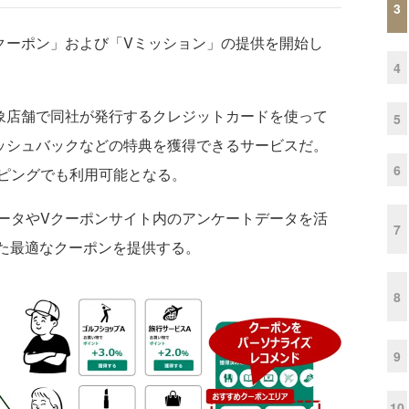
3
ーポン」および「Vミッション」の提供を開始し
4
象店舗で同社が発行するクレジットカードを使って
5
ッシュバックなどの特典を獲得できるサービスだ。
6
ピングでも利用可能となる。
ータやVクーポンサイト内のアンケートデータを活
7
れた最適なクーポンを提供する。
8
9
10