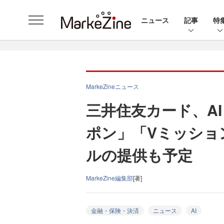
ニュース
記事
特
MarkeZineニュース
三井住友カード、A
ポン」「Vミッショ
ルの提供も予定
MarkeZine編集部
[著]
金融・保険・決済
ニュース
AI