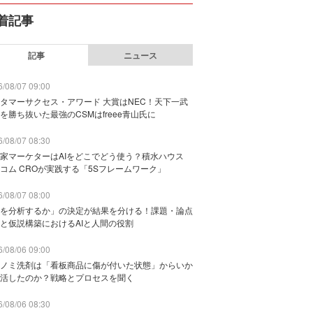
着記事
記事
ニュース
/08/07 09:00
タマーサクセス・アワード 大賞はNEC！天下一武
を勝ち抜いた最強のCSMはfreee青山氏に
/08/07 08:30
家マーケターはAIをどこでどう使う？積水ハウス
コム CROが実践する「5Sフレームワーク」
/08/07 08:00
を分析するか」の決定が結果を分ける！課題・論点
と仮説構築におけるAIと人間の役割
/08/06 09:00
ノミ洗剤は「看板商品に傷が付いた状態」からいか
活したのか？戦略とプロセスを聞く
/08/06 08:30