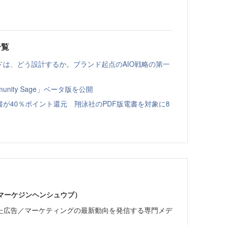
一覧
ドは、どう設計するか。ブランド起点のAIO戦略の第一
nity Sage」ベータ版を公開
書が40％ポイント還元 翔泳社のPDF版電書を対象に8
部（マーケジンヘンシュウブ）
た広告／マーケティングの最新動向を発信する専門メデ