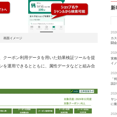
新
2026
画面イメージ
カス
闘会
2026
、クーポン利用データを用いた効果検証ツールを提
実務
イノ
ンを運用できるとともに、属性データなどと組み合
2026
「何
設計
2026
ヤシ
に復
2026