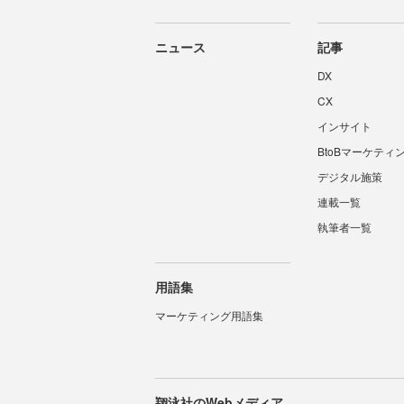
ニュース
記事
DX
CX
インサイト
BtoBマーケティ
デジタル施策
連載一覧
執筆者一覧
用語集
マーケティング用語集
翔泳社のWebメディア