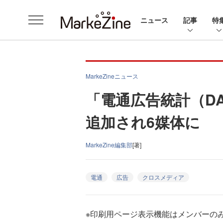
ニュース
記事
特
MarkeZineニュース
「電通広告統計（D
追加され6媒体に
MarkeZine編集部
[著]
電通
広告
クロスメディア
※印刷用ページ表示機能はメンバーの