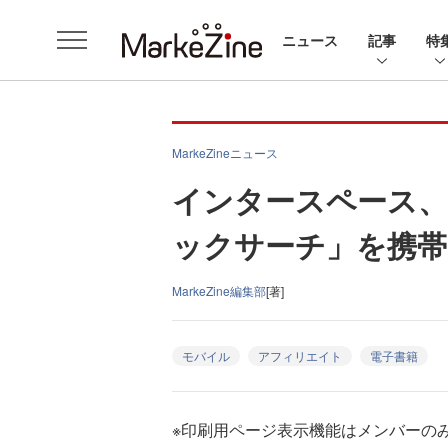
ニュース
記事
特
MarkeZineニュース
インタースペース、
ックサーチ」を携帯
MarkeZine編集部
[著]
モバイル
アフィリエイト
電子書籍
※印刷用ページ表示機能はメンバーの