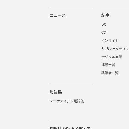
ニュース
記事
DX
CX
インサイト
BtoBマーケティ
デジタル施策
連載一覧
執筆者一覧
用語集
マーケティング用語集
翔泳社のWebメディア