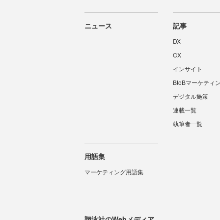
ニュース
記事
DX
CX
インサイト
BtoBマーケティ
デジタル施策
連載一覧
執筆者一覧
用語集
マーケティング用語集
翔泳社のWebメディア