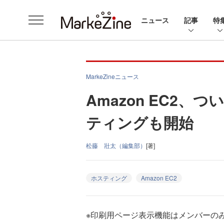
ニュース
記事
特
MarkeZineニュース
Amazon EC2、つい
ティングも開始
松藤 壯太（編集部）
[著]
ホスティング
Amazon EC2
※印刷用ページ表示機能はメンバーの