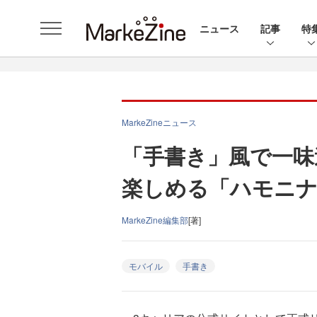
ニュース
記事
特
MarkeZineニュース
「手書き」風で一味
楽しめる「ハモニナ
MarkeZine編集部
[著]
モバイル
手書き