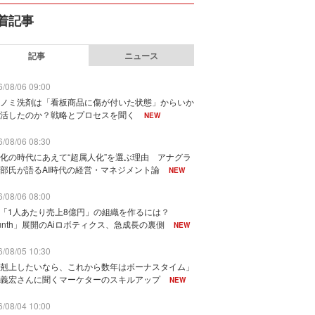
着記事
記事
ニュース
/08/06 09:00
ノミ洗剤は「看板商品に傷が付いた状態」からいか
活したのか？戦略とプロセスを聞く
NEW
/08/06 08:30
化の時代にあえて“超属人化”を選ぶ理由 アナグラ
部氏が語るAI時代の経営・マネジメント論
NEW
/08/06 08:00
で「1人あたり売上8億円」の組織を作るには？
unth」展開のAiロボティクス、急成長の裏側
NEW
/08/05 10:30
剋上したいなら、これから数年はボーナスタイム」
義宏さんに聞くマーケターのスキルアップ
NEW
/08/04 10:00