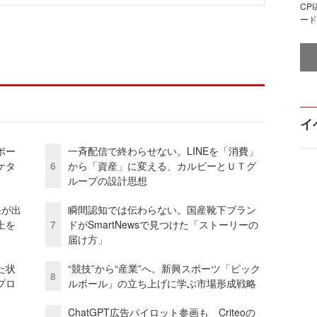
CP
ード
イ
ボー
一斉配信で終わらせない。LINEを「消費」
ケタ
6
から「資産」に変える、カルビーとＵＴグ
ループの設計思想
果が出
瞬間認知では伝わらない。国産靴下ブラン
上を
7
ドがSmartNewsで見つけた「ストーリーの
届け方」
た状
“競技”から“産業”へ。新興スポーツ「ピック
8
プロ
ルボール」の立ち上げに学ぶ市場形成戦略
ChatGPT広告パイロット参画も Criteoの