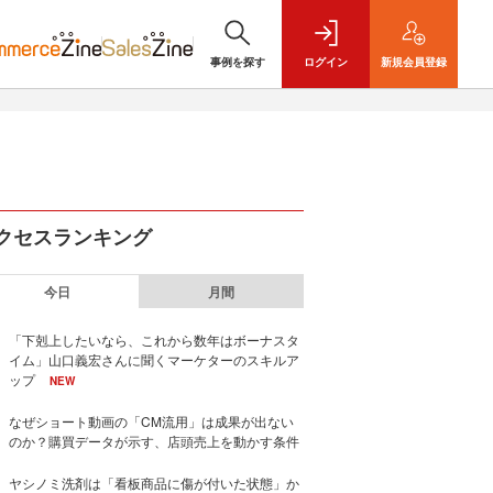
事例を探す
ログイン
新規
会員登録
クセスランキング
今日
月間
「下剋上したいなら、これから数年はボーナスタ
イム」山口義宏さんに聞くマーケターのスキルア
ップ
NEW
なぜショート動画の「CM流用」は成果が出ない
のか？購買データが示す、店頭売上を動かす条件
ヤシノミ洗剤は「看板商品に傷が付いた状態」か