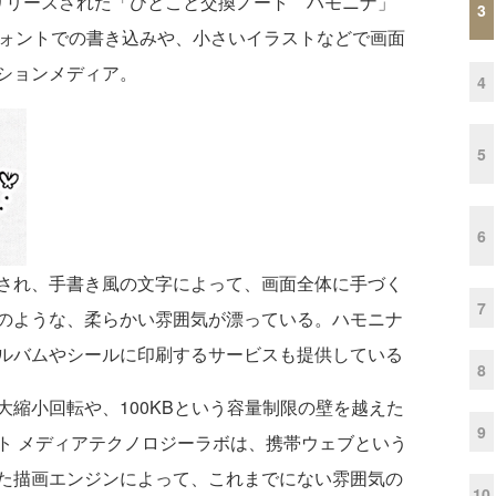
リースされた「ひとこと交換ノート ハモニナ」
3
は、手書き風フォントでの書き込みや、小さいイラストなどで画面
ションメディア。
4
5
6
され、手書き風の文字によって、画面全体に手づく
7
のような、柔らかい雰囲気が漂っている。ハモニナ
ルバムやシールに印刷するサービスも提供している
8
縮小回転や、100KBという容量制限の壁を越えた
9
ト メディアテクノロジーラボは、携帯ウェブという
た描画エンジンによって、これまでにない雰囲気の
10