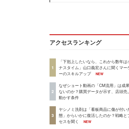
アクセスランキング
「下剋上したいなら、これから数年は
1
ナスタイム」山口義宏さんに聞くマー
ーのスキルアップ
NEW
なぜショート動画の「CM流用」は成
2
ないのか？購買データが示す、店頭売
動かす条件
ヤシノミ洗剤は「看板商品に傷が付い
3
態」からいかに復活したのか？戦略と
セスを聞く
NEW