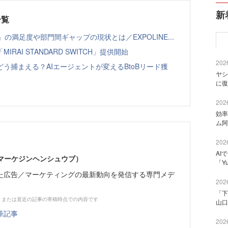
新
一覧
の満足度や部門間ギャップの現状とは／EXPOLINE...
AI STANDARD SWITCH」提供開始
2026
う捕まえる？AIエージェントが変えるBtoBリード獲
ヤシ
に復
2026
効率
ム阿
2026
AI
部（マーケジンヘンシュウブ）
「Y
た広告／マーケティングの最新動向を発信する専門メデ
2026
「下
、または直近の記事の寄稿時点での内容です
山口
筆記事
2026