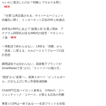
らいかに復活したのか？戦略とプロセスを聞く
NEW
「“分業”は再定義される」サイバーエージェント
内藤氏に聞く、インターネット広告20年と転換点
効率化の時代にあえて“超属人化”を選ぶ理由 ア
ナグラム阿部氏が語るAI時代の経営・マネジメン
ト論
NEW
一斉配信で終わらせない。LINEを「消費」から
「資産」に変える、カルビーとＵＴグループの設
計思想
瞬間認知では伝わらない。国産靴下ブランドが
SmartNewsで見つけた「ストーリーの届け方」
“競技”から“産業”へ。新興スポーツ「ピックルボー
ル」の立ち上げに学ぶ市場形成戦略
ChatGPT広告パイロット参画も Criteoの「エー
ジェンティック・コマース」が変える広告の判断
事業とCSRは一体である――生涯ブランドを目指