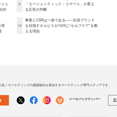
ージェ
9
「エージェンティック・コマース」が変え
20
る広告の判断
事業とCSRは一体である――生涯ブランド
ぶ理
10
を目指すオルビスが10代に“セルフケア”を教
経
える理由
広告／マーケティングの最新動向を発信するマーケティング専門メディアです。
メールバックナンバー
広
録