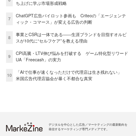
ち上げに学ぶ市場形成戦略
ChatGPT広告パイロット参画も Criteoの「エージェンテ
7
ィック・コマース」が変える広告の判断
事業とCSRは一体である――生涯ブランドを目指すオルビ
8
スが10代に“セルフケア”を教える理由
CPI高騰・LTV伸び悩みを打破する ゲーム特化型リワード
9
UA「Freecash」の実力
「AIで仕事が速くなっただけで代理店は生き残れない」
10
米国広告代理店協会が暴く不都合な真実
デジタルを中心とした広告／マーケティングの最新動向を
発信するマーケティング専門メディアです。