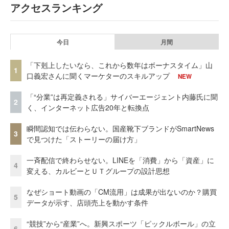
アクセスランキング
今日
月間
「下剋上したいなら、これから数年はボーナスタイム」山
1
口義宏さんに聞くマーケターのスキルアップ
NEW
「“分業”は再定義される」サイバーエージェント内藤氏に聞
2
く、インターネット広告20年と転換点
瞬間認知では伝わらない。国産靴下ブランドがSmartNews
3
で見つけた「ストーリーの届け方」
一斉配信で終わらせない。LINEを「消費」から「資産」に
4
変える、カルビーとＵＴグループの設計思想
なぜショート動画の「CM流用」は成果が出ないのか？購買
5
データが示す、店頭売上を動かす条件
“競技”から“産業”へ。新興スポーツ「ピックルボール」の立
6