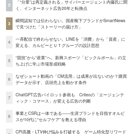
「“分業”は再定義される」サイバーエージェント内藤氏に聞
2
く、インターネット広告20年と転換点
瞬間認知では伝わらない。国産靴下ブランドがSmartNews
3
で見つけた「ストーリーの届け方」
一斉配信で終わらせない。LINEを「消費」から「資産」に
4
変える、カルビーとＵＴグループの設計思想
“競技”から“産業”へ。新興スポーツ「ピックルボール」の立
5
ち上げに学ぶ市場形成戦略
なぜショート動画の「CM流用」は成果が出ないのか？購買
6
データが示す、店頭売上を動かす条件
ChatGPT広告パイロット参画も Criteoの「エージェンテ
7
ィック・コマース」が変える広告の判断
事業とCSRは一体である――生涯ブランドを目指すオルビ
8
スが10代に“セルフケア”を教える理由
CPI高騰・LTV伸び悩みを打破する ゲーム特化型リワード