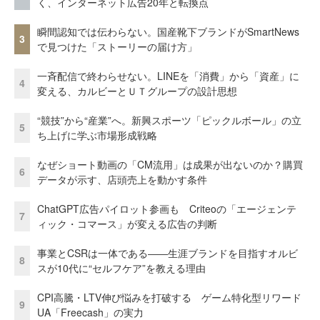
く、インターネット広告20年と転換点
瞬間認知では伝わらない。国産靴下ブランドがSmartNews
3
で見つけた「ストーリーの届け方」
一斉配信で終わらせない。LINEを「消費」から「資産」に
4
変える、カルビーとＵＴグループの設計思想
“競技”から“産業”へ。新興スポーツ「ピックルボール」の立
5
ち上げに学ぶ市場形成戦略
なぜショート動画の「CM流用」は成果が出ないのか？購買
6
データが示す、店頭売上を動かす条件
ChatGPT広告パイロット参画も Criteoの「エージェンテ
7
ィック・コマース」が変える広告の判断
事業とCSRは一体である――生涯ブランドを目指すオルビ
8
スが10代に“セルフケア”を教える理由
CPI高騰・LTV伸び悩みを打破する ゲーム特化型リワード
9
UA「Freecash」の実力