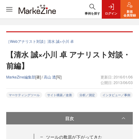
新規
事例を探す
ログイン
会員登録
［Webアナリスト対談］清水 誠×小川 卓
【清水 誠×小川 卓 アナリスト対談・
前編】
MarkeZine編集部
[著] /
高山 透
[写]
更新日: 2016/01/06
公開日: 2013/06/03
マーケティングツール
サイト構築／改善
分析／測定
インタビュー／事例
目次
ツールの敷居が下がってきた