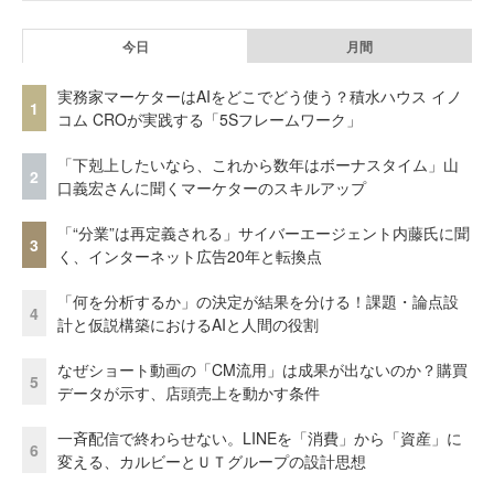
今日
月間
実務家マーケターはAIをどこでどう使う？積水ハウス イノ
1
コム CROが実践する「5Sフレームワーク」
「下剋上したいなら、これから数年はボーナスタイム」山
2
口義宏さんに聞くマーケターのスキルアップ
「“分業”は再定義される」サイバーエージェント内藤氏に聞
3
く、インターネット広告20年と転換点
「何を分析するか」の決定が結果を分ける！課題・論点設
4
計と仮説構築におけるAIと人間の役割
なぜショート動画の「CM流用」は成果が出ないのか？購買
5
データが示す、店頭売上を動かす条件
一斉配信で終わらせない。LINEを「消費」から「資産」に
6
変える、カルビーとＵＴグループの設計思想