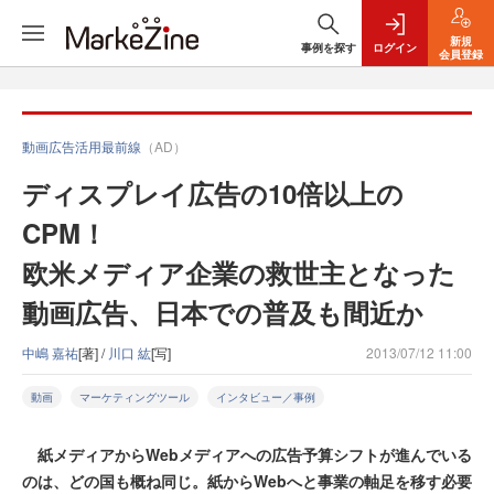
新規
事例を探す
ログイン
会員登録
動画広告活用最前線
（AD）
ディスプレイ広告の10倍以上の
CPM！
欧米メディア企業の救世主となった
動画広告、日本での普及も間近か
中嶋 嘉祐
[著] /
川口 紘
[写]
2013/07/12 11:00
動画
マーケティングツール
インタビュー／事例
紙メディアからWebメディアへの広告予算シフトが進んでいる
のは、どの国も概ね同じ。紙からWebへと事業の軸足を移す必要