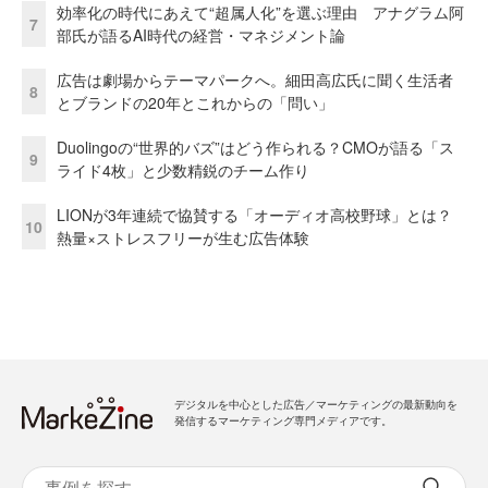
効率化の時代にあえて“超属人化”を選ぶ理由 アナグラム阿
7
部氏が語るAI時代の経営・マネジメント論
広告は劇場からテーマパークへ。細田高広氏に聞く生活者
8
とブランドの20年とこれからの「問い」
Duolingoの“世界的バズ”はどう作られる？CMOが語る「ス
9
ライド4枚」と少数精鋭のチーム作り
LIONが3年連続で協賛する「オーディオ高校野球」とは？
10
熱量×ストレスフリーが生む広告体験
デジタルを中心とした広告／マーケティングの最新動向を
発信するマーケティング専門メディアです。