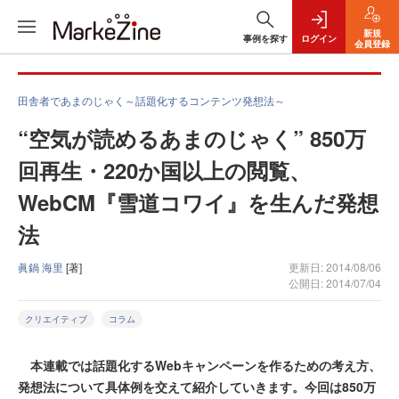
新規
事例を探す
ログイン
会員登録
田舎者であまのじゃく～話題化するコンテンツ発想法～
“空気が読めるあまのじゃく” 850万
回再生・220か国以上の閲覧、
WebCM『雪道コワイ』を生んだ発想
法
眞鍋 海里
[著]
更新日: 2014/08/06
公開日: 2014/07/04
クリエイティブ
コラム
本連載では話題化するWebキャンペーンを作るための考え方、
発想法について具体例を交えて紹介していきます。今回は850万