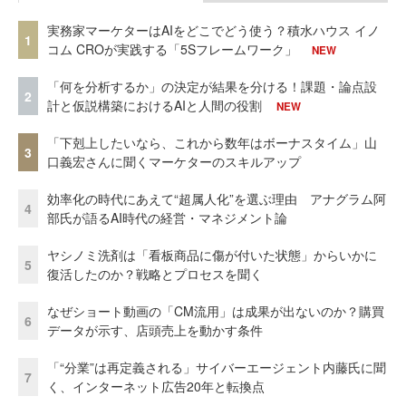
実務家マーケターはAIをどこでどう使う？積水ハウス イノ
1
コム CROが実践する「5Sフレームワーク」
NEW
「何を分析するか」の決定が結果を分ける！課題・論点設
2
計と仮説構築におけるAIと人間の役割
NEW
「下剋上したいなら、これから数年はボーナスタイム」山
3
口義宏さんに聞くマーケターのスキルアップ
効率化の時代にあえて“超属人化”を選ぶ理由 アナグラム阿
4
部氏が語るAI時代の経営・マネジメント論
ヤシノミ洗剤は「看板商品に傷が付いた状態」からいかに
5
復活したのか？戦略とプロセスを聞く
なぜショート動画の「CM流用」は成果が出ないのか？購買
6
データが示す、店頭売上を動かす条件
「“分業”は再定義される」サイバーエージェント内藤氏に聞
7
く、インターネット広告20年と転換点