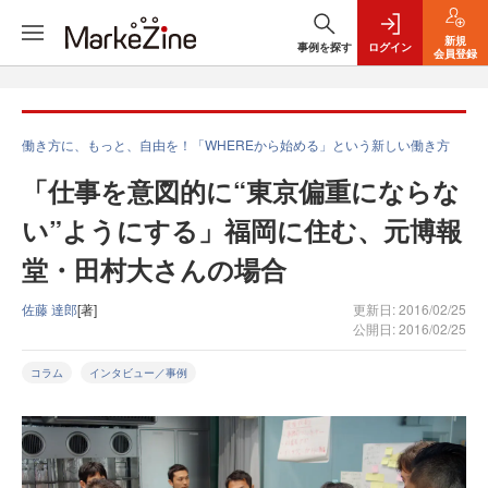
新規
事例を探す
ログイン
会員登録
働き方に、もっと、自由を！「WHEREから始める」という新しい働き方
「仕事を意図的に“東京偏重にならな
い”ようにする」福岡に住む、元博報
堂・田村大さんの場合
佐藤 達郎
[著]
更新日: 2016/02/25
公開日: 2016/02/25
コラム
インタビュー／事例