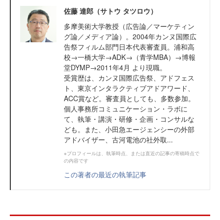
佐藤 達郎（サトウ タツロウ）
多摩美術大学教授（広告論／マーケティン
グ論／メディア論）。2004年カンヌ国際広
告祭フィルム部門日本代表審査員。浦和高
校→一橋大学→ADK→（青学MBA）→博報
堂DYMP→2011年4月 より現職。
受賞歴は、カンヌ国際広告祭、アドフェス
ト、東京インタラクティブアドアワード、
ACC賞など。審査員としても、多数参加。
個人事務所コミュニケーション・ラボに
て、執筆・講演・研修・企画・コンサルな
ども。また、小田急エージェンシーの外部
アドバイザー、古河電池の社外取...
※プロフィールは、執筆時点、または直近の記事の寄稿時点で
の内容です
この著者の最近の執筆記事