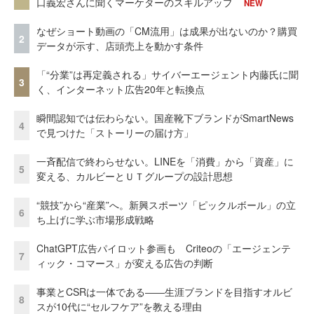
口義宏さんに聞くマーケターのスキルアップ
NEW
なぜショート動画の「CM流用」は成果が出ないのか？購買
2
データが示す、店頭売上を動かす条件
「“分業”は再定義される」サイバーエージェント内藤氏に聞
3
く、インターネット広告20年と転換点
瞬間認知では伝わらない。国産靴下ブランドがSmartNews
4
で見つけた「ストーリーの届け方」
一斉配信で終わらせない。LINEを「消費」から「資産」に
5
変える、カルビーとＵＴグループの設計思想
“競技”から“産業”へ。新興スポーツ「ピックルボール」の立
6
ち上げに学ぶ市場形成戦略
ChatGPT広告パイロット参画も Criteoの「エージェンテ
7
ィック・コマース」が変える広告の判断
事業とCSRは一体である――生涯ブランドを目指すオルビ
8
スが10代に“セルフケア”を教える理由