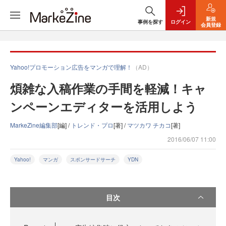
新規
事例を探す
ログイン
会員登録
Yahoo!プロモーション広告をマンガで理解！
（AD）
煩雑な入稿作業の手間を軽減！キャ
ンペーンエディターを活用しよう
MarkeZine編集部
[編] /
トレンド・プロ
[著] /
マツカワ チカコ
[著]
2016/06/07 11:00
Yahoo!
マンガ
スポンサードサーチ
YDN
目次