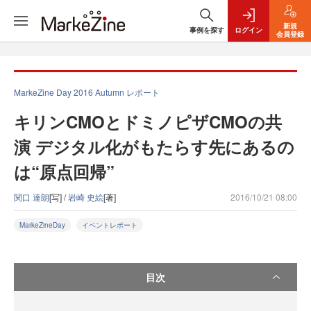
新規
事例を探す
ログイン
会員登録
MarkeZine Day 2016 Autumn レポート
キリンCMOとドミノピザCMOの共
演 デジタル化がもたらす先にあるの
は“原点回帰”
関口 達朗
[写] /
岩崎 史絵
[著]
2016/10/21 08:00
MarkeZineDay
イベントレポート
目次