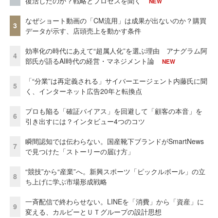
復活したのか？戦略とプロセスを聞く
NEW
なぜショート動画の「CM流用」は成果が出ないのか？購買
3
データが示す、店頭売上を動かす条件
効率化の時代にあえて“超属人化”を選ぶ理由 アナグラム阿
4
部氏が語るAI時代の経営・マネジメント論
NEW
「“分業”は再定義される」サイバーエージェント内藤氏に聞
5
く、インターネット広告20年と転換点
プロも陥る「確証バイアス」を回避して「顧客の本音」を
6
引き出すには？インタビュー4つのコツ
瞬間認知では伝わらない。国産靴下ブランドがSmartNews
7
で見つけた「ストーリーの届け方」
“競技”から“産業”へ。新興スポーツ「ピックルボール」の立
8
ち上げに学ぶ市場形成戦略
一斉配信で終わらせない。LINEを「消費」から「資産」に
9
変える、カルビーとＵＴグループの設計思想