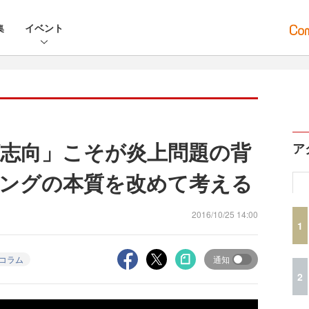
集
イベント
志向」こそが炎上問題の背
ア
ングの本質を改めて考える
2016/10/25 14:00
1
コラム
通知
2