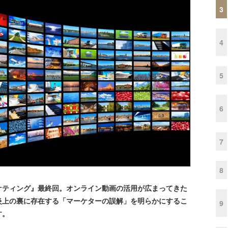
3
4
5
6
7
8
ケティング』最終回。オンライン動画の活用が広まってきた
炎上の裏に存在する「マーケターの誤解」を明らかにするこ
9
す。