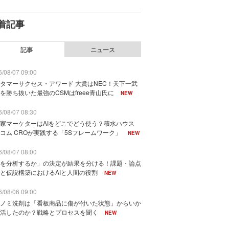
着記事
記事
ニュース
/08/07 09:00
タマーサクセス・アワード 大賞はNEC！天下一武
を勝ち抜いた最強のCSMはfreee青山氏に
NEW
/08/07 08:30
家マーケターはAIをどこでどう使う？積水ハウス
コム CROが実践する「5Sフレームワーク」
NEW
/08/07 08:00
を分析するか」の決定が結果を分ける！課題・論点
と仮説構築におけるAIと人間の役割
NEW
/08/06 09:00
ノミ洗剤は「看板商品に傷が付いた状態」からいか
活したのか？戦略とプロセスを聞く
NEW