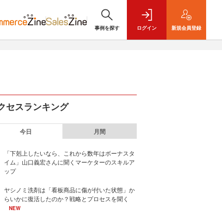
事例を探す
ログイン
新規
会員登録
クセスランキング
今日
月間
「下剋上したいなら、これから数年はボーナスタ
イム」山口義宏さんに聞くマーケターのスキルア
ップ
ヤシノミ洗剤は「看板商品に傷が付いた状態」か
らいかに復活したのか？戦略とプロセスを聞く
NEW