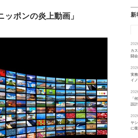
ニッポンの炎上動画」
新
2026
カス
闘会
2026
実務
イノ
2026
「何
設計
2026
ヤシ
に復