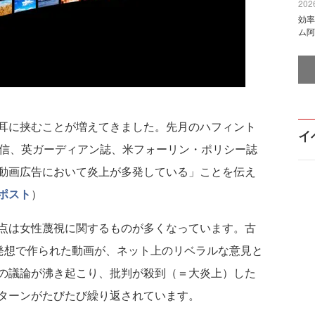
2026
効率
ム阿
耳に挟むことが増えてきました。先月のハフィント
イ
通信、英ガーディアン誌、米フォーリン・ポリシー誌
動画広告において炎上が多発している」ことを伝え
ポスト
）
点は女性蔑視に関するものが多くなっています。古
”発想で作られた動画が、ネット上のリベラルな意見と
の議論が沸き起こり、批判が殺到（＝大炎上）した
ターンがたびたび繰り返されています。