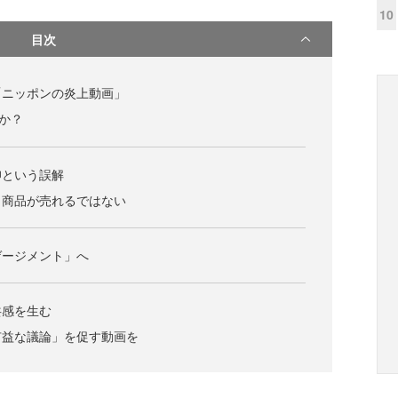
10
目次
「ニッポンの炎上動画」
のか？
仰という誤解
＝商品が売れるではない
ゲージメント」へ
共感を生む
有益な議論」を促す動画を