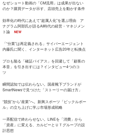
なぜショート動画の「CM流用」は成果が出ない
のか？購買データが示す、店頭売上を動かす条件
効率化の時代にあえて“超属人化”を選ぶ理由 ア
ナグラム阿部氏が語るAI時代の経営・マネジメン
ト論
NEW
「“分業”は再定義される」サイバーエージェント
内藤氏に聞く、インターネット広告20年と転換点
プロも陥る「確証バイアス」を回避して「顧客の
本音」を引き出すには？インタビュー4つのコ
ツ
瞬間認知では伝わらない。国産靴下ブランドが
SmartNewsで見つけた「ストーリーの届け方」
“競技”から“産業”へ。新興スポーツ「ピックルボー
ル」の立ち上げに学ぶ市場形成戦略
一斉配信で終わらせない。LINEを「消費」から
「資産」に変える、カルビーとＵＴグループの設
計思想