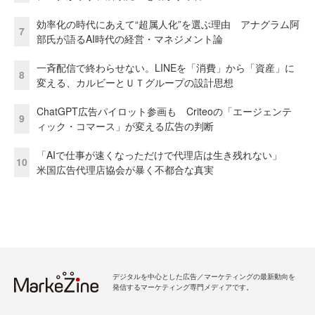
効率化の時代にあえて“超属人化”を選ぶ理由 アナグラム阿
7
部氏が語るAI時代の経営・マネジメント論
一斉配信で終わらせない。LINEを「消費」から「資産」に
8
変える、カルビーとＵＴグループの設計思想
ChatGPT広告パイロット参画も Criteoの「エージェンテ
9
ィック・コマース」が変える広告の判断
「AIで仕事が速くなっただけで代理店は生き残れない」
10
米国広告代理店協会が暴く不都合な真実
デジタルを中心とした広告／マーケティングの最新動向を
発信するマーケティング専門メディアです。