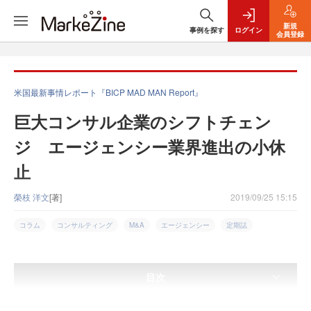
新規
事例を探す
ログイン
会員登録
米国最新事情レポート『BICP MAD MAN Report』
巨大コンサル企業のシフトチェン
ジ エージェンシー業界進出の小休
止
榮枝 洋文
[著]
2019/09/25 15:15
コラム
コンサルティング
M&A
エージェンシー
定期誌
目次