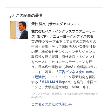
この記事の著者
榮枝 洋文（サカエダ ヒロフミ）
株式会社ベストインクラスプロデューサー
ズ（BICP）／ニューヨークオフィス代表
英WPPグループ傘下にて日本の広告会社の
中国・香港、そして米国法人CFO兼副社長
の後、株式会社デジタルインテリジェンス
取締役を経て現職。海外経営マネジメント
をベースにしたコンサルテーションを行
う。日本広告業協会（JAAA）会報誌コラム
ニスト。著書に
『広告ビジネス次の10年』
（翔泳社）
。ニューヨーク最新動向を解説
する
『MAD MAN Report』
を発刊。米国コ
ロンビア大学経営大学院（MBA）修了。
※プロフィールは、執筆時点、または直近の記事の寄稿時点で
の内容です
この著者の最近の執筆記事