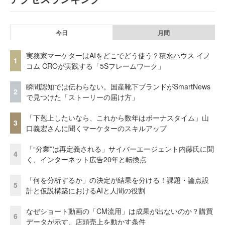
今日
月間
実務家マーケターはAIをどこでどう使う？積水ハウス イノ
1
コム CROが実践する「5Sフレームワーク」
瞬間認知では伝わらない。国産靴下ブランドがSmartNews
2
で見つけた「ストーリーの届け方」
「下剋上したいなら、これから数年はボーナスタイム」山
3
口義宏さんに聞くマーケターのスキルアップ
「“分業”は再定義される」サイバーエージェント内藤氏に聞
4
く、インターネット広告20年と転換点
「何を分析するか」の決定が結果を分ける！課題・論点設
5
計と仮説構築におけるAIと人間の役割
なぜショート動画の「CM流用」は成果が出ないのか？購買
6
データが示す、店頭売上を動かす条件