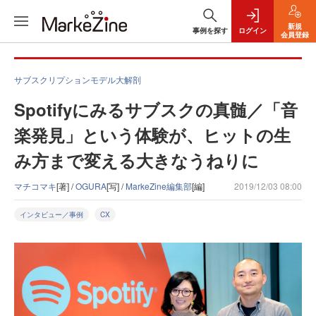
新規
事例を探す
ログイン
会員登録
サブスクリプションモデル大解剖
Spotifyにみるサブスクの真髄／「音
楽発見」という体験が、ヒットの生
み方まで変える大きなうねりに
マチコマキ
[著] /
OGURA
[写] /
MarkeZine編集部
[編]
2019/12/03 08:00
インタビュー／事例
CX