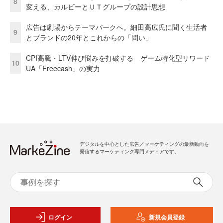
8
変える、カルビーとＵＴグループの設計思想
広告は劇場からテーマパークへ。細田高広氏に聞く生活者
9
とブランドの20年とこれからの「問い」
CPI高騰・LTV伸び悩みを打破する ゲーム特化型リワード
10
UA「Freecash」の実力
デジタルを中心とした広告／マーケティングの最新動向を
発信するマーケティング専門メディアです。
ログイン
新規会員登録