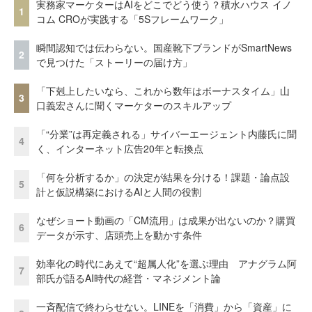
実務家マーケターはAIをどこでどう使う？積水ハウス イノ
1
コム CROが実践する「5Sフレームワーク」
瞬間認知では伝わらない。国産靴下ブランドがSmartNews
2
で見つけた「ストーリーの届け方」
「下剋上したいなら、これから数年はボーナスタイム」山
3
口義宏さんに聞くマーケターのスキルアップ
「“分業”は再定義される」サイバーエージェント内藤氏に聞
4
く、インターネット広告20年と転換点
「何を分析するか」の決定が結果を分ける！課題・論点設
5
計と仮説構築におけるAIと人間の役割
なぜショート動画の「CM流用」は成果が出ないのか？購買
6
データが示す、店頭売上を動かす条件
効率化の時代にあえて“超属人化”を選ぶ理由 アナグラム阿
7
部氏が語るAI時代の経営・マネジメント論
一斉配信で終わらせない。LINEを「消費」から「資産」に