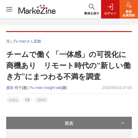
新規
事例を探す
ログイン
会員登録
兆しFu-manさん図鑑
チームで働く「一体感」の可視化に
商機あり リモート時代の“新しい働
き方”にまつわる不満を調査
廣田 明子
[著] /
Fu-man insight lab
[著]
2020/09/24 07:00
コラム
CX
コロナ
目次