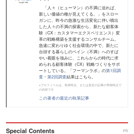
「人々（ヒューマン）の不満に迫れば、
新しい価値の種が見えてくる。」をスロー
ガンに、昨今の急激な生活変化に伴い噴出
した人々の不満の探索から、新たな顧客体
験（CX：カスタマーエクスペリエンス）変
革の戦略構築を支援するコンサルチーム。
急速に変わりゆく社会環境の中で、新たに
台頭する暮らしのペイン（不満）へのすば
やい着眼を強みに、これらからの時代に求
められる顧客体験（CX）戦略づくりをサポ
ートしている。「フーマンラボ」の
第1回調
査
・
第2回調査
結果はこちら。
※プロフィールは、執筆時点、または直近の記事の寄稿時点で
の内容です
この著者の最近の執筆記事
Special Contents
PR