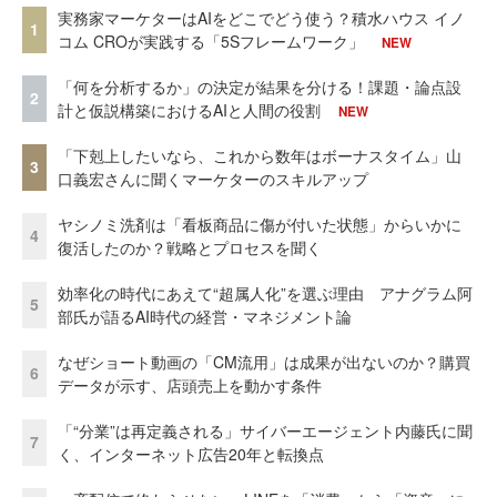
実務家マーケターはAIをどこでどう使う？積水ハウス イノ
1
コム CROが実践する「5Sフレームワーク」
NEW
「何を分析するか」の決定が結果を分ける！課題・論点設
2
計と仮説構築におけるAIと人間の役割
NEW
「下剋上したいなら、これから数年はボーナスタイム」山
3
口義宏さんに聞くマーケターのスキルアップ
ヤシノミ洗剤は「看板商品に傷が付いた状態」からいかに
4
復活したのか？戦略とプロセスを聞く
効率化の時代にあえて“超属人化”を選ぶ理由 アナグラム阿
5
部氏が語るAI時代の経営・マネジメント論
なぜショート動画の「CM流用」は成果が出ないのか？購買
6
データが示す、店頭売上を動かす条件
「“分業”は再定義される」サイバーエージェント内藤氏に聞
7
く、インターネット広告20年と転換点