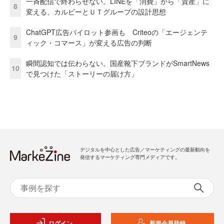
一斉配信で終わらせない。LINEを「消費」から「資産」に
8
変える、カルビーとＵＴグループの設計思想
ChatGPT広告パイロット参画も Criteoの「エージェンテ
9
ィック・コマース」が変える広告の判断
瞬間認知では伝わらない。国産靴下ブランドがSmartNews
10
で見つけた「ストーリーの届け方」
デジタルを中心とした広告／マーケティングの最新動向を
発信するマーケティング専門メディアです。
ログイン
新規会員登録