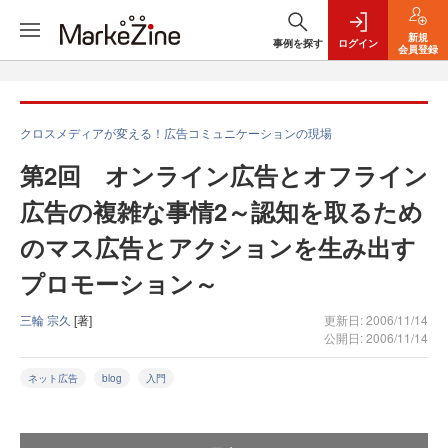
新規
事例を探す
ログイン
会員登録
クロスメディアが変える！広告コミュニケーションの現場
第2回 オンライン広告とオフライン
広告の複雑な事情2～認知を取るため
のマス広告とアクションを生み出す
プロモーション～
三輪 宗久
[著]
更新日: 2006/11/14
公開日: 2006/11/14
ネット広告
blog
入門