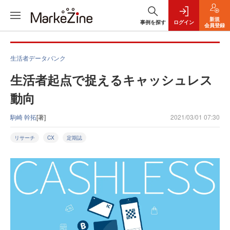
新規
事例を探す
ログイン
会員登録
生活者データバンク
生活者起点で捉えるキャッシュレス
動向
駒崎 幹拓
[著]
2021/03/01 07:30
リサーチ
CX
定期誌