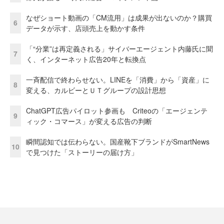
なぜショート動画の「CM流用」は成果が出ないのか？購買
6
データが示す、店頭売上を動かす条件
「“分業”は再定義される」サイバーエージェント内藤氏に聞
7
く、インターネット広告20年と転換点
一斉配信で終わらせない。LINEを「消費」から「資産」に
8
変える、カルビーとＵＴグループの設計思想
ChatGPT広告パイロット参画も Criteoの「エージェンテ
9
ィック・コマース」が変える広告の判断
瞬間認知では伝わらない。国産靴下ブランドがSmartNews
10
で見つけた「ストーリーの届け方」