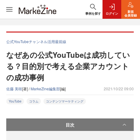
新規
事例を探す
ログイン
会員登録
公式YouTubeチャンネル活用最前線
なぜあの公式YouTubeは成功してい
る？目的別で考える企業アカウント
の成功事例
佐藤 美咲
[著] /
MarkeZine編集部
[編]
2021/10/22 09:00
YouTube
コラム
コンテンツマーケティング
目次