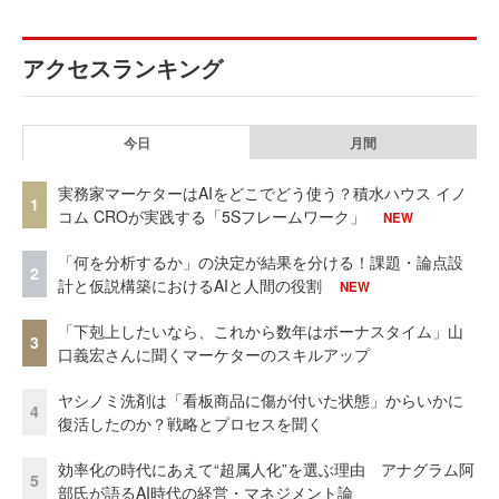
アクセスランキング
今日
月間
実務家マーケターはAIをどこでどう使う？積水ハウス イノ
1
コム CROが実践する「5Sフレームワーク」
NEW
「何を分析するか」の決定が結果を分ける！課題・論点設
2
計と仮説構築におけるAIと人間の役割
NEW
「下剋上したいなら、これから数年はボーナスタイム」山
3
口義宏さんに聞くマーケターのスキルアップ
ヤシノミ洗剤は「看板商品に傷が付いた状態」からいかに
4
復活したのか？戦略とプロセスを聞く
効率化の時代にあえて“超属人化”を選ぶ理由 アナグラム阿
5
部氏が語るAI時代の経営・マネジメント論