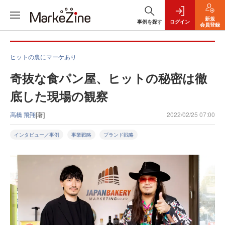
新規
事例を探す
ログイン
会員登録
ヒットの裏にマーケあり
奇抜な食パン屋、ヒットの秘密は徹
底した現場の観察
高橋 飛翔
[著]
2022/02/25 07:00
インタビュー／事例
事業戦略
ブランド戦略