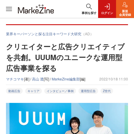
新規
事例を探す
ログイン
会員登録
業界キーパーソンと探る注目キーワード大研究
（AD）
クリエイターと広告クリエイティブ
を共創。UUUMのユニークな運用型
広告事業を探る
マチコマキ
[著] /
高山 透
[写] /
MarkeZine編集部
[編]
2022/10/18 11:00
動画広告
キャリア
インタビュー／事例
運用型広告
Z世代